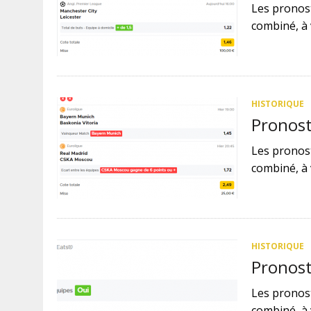
Les pronost
combiné, à 
HISTORIQUE
Pronost
Les pronost
combiné, à 
HISTORIQUE
Pronost
Les pronost
combiné, à 