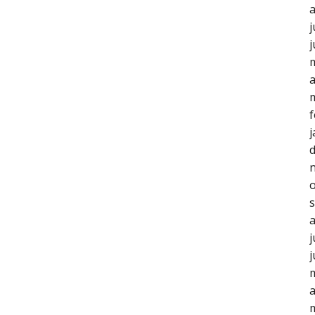
j
j
a
f
j
j
j
a