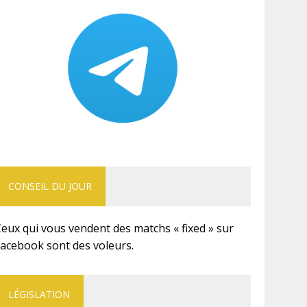
CONSEIL DU JOUR
eux qui vous vendent des matchs « fixed » sur
Facebook sont des voleurs.
LÉGISLATION