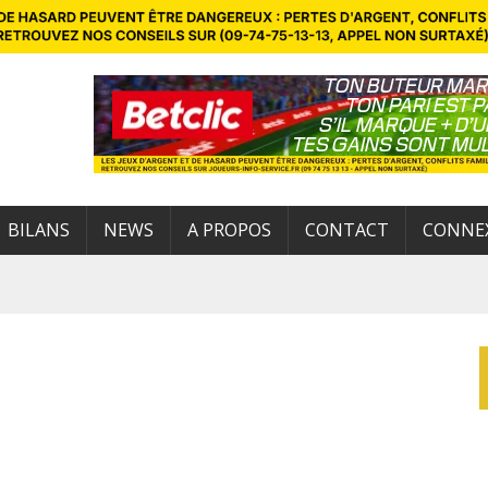
BILANS
NEWS
A PROPOS
CONTACT
CONNE