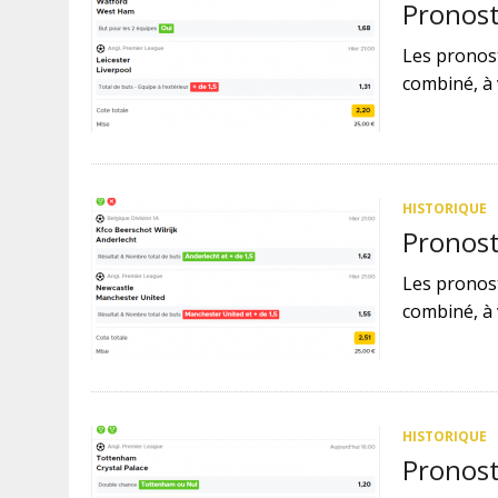
Pronost
Les pronost
combiné, à 
HISTORIQUE
Pronost
Les pronost
combiné, à 
HISTORIQUE
Pronost