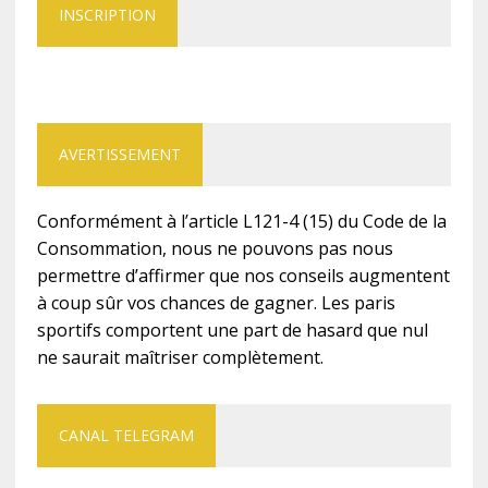
INSCRIPTION
AVERTISSEMENT
Conformément à l’article L121-4 (15) du Code de la
Consommation, nous ne pouvons pas nous
permettre d’affirmer que nos conseils augmentent
à coup sûr vos chances de gagner. Les paris
sportifs comportent une part de hasard que nul
ne saurait maîtriser complètement.
CANAL TELEGRAM