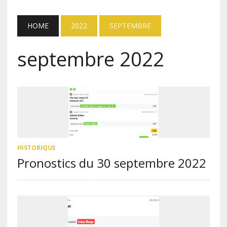
HOME
2022
SEPTEMBRE
septembre 2022
HISTORIQUE
Pronostics du 30 septembre 2022