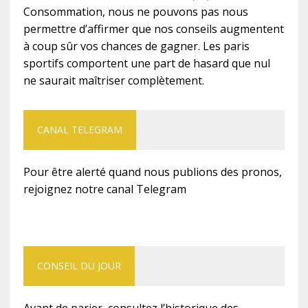
Consommation, nous ne pouvons pas nous
permettre d’affirmer que nos conseils augmentent
à coup sûr vos chances de gagner. Les paris
sportifs comportent une part de hasard que nul
ne saurait maîtriser complètement.
CANAL TELEGRAM
Pour être alerté quand nous publions des pronos,
rejoignez notre canal Telegram
CONSEIL DU JOUR
Avant de parier, consultez l’historique des