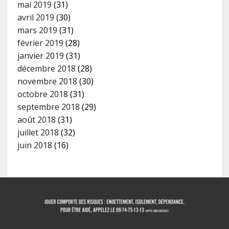
mai 2019
(31)
avril 2019
(30)
mars 2019
(31)
février 2019
(28)
janvier 2019
(31)
décembre 2018
(28)
novembre 2018
(30)
octobre 2018
(31)
septembre 2018
(29)
août 2018
(31)
juillet 2018
(32)
juin 2018
(16)