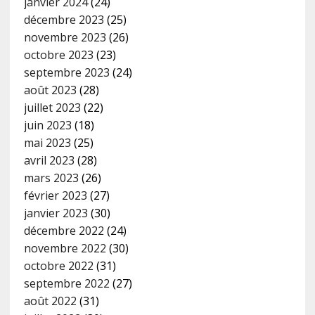
janvier 2024
(24)
décembre 2023
(25)
novembre 2023
(26)
octobre 2023
(23)
septembre 2023
(24)
août 2023
(28)
juillet 2023
(22)
juin 2023
(18)
mai 2023
(25)
avril 2023
(28)
mars 2023
(26)
février 2023
(27)
janvier 2023
(30)
décembre 2022
(24)
novembre 2022
(30)
octobre 2022
(31)
septembre 2022
(27)
août 2022
(31)