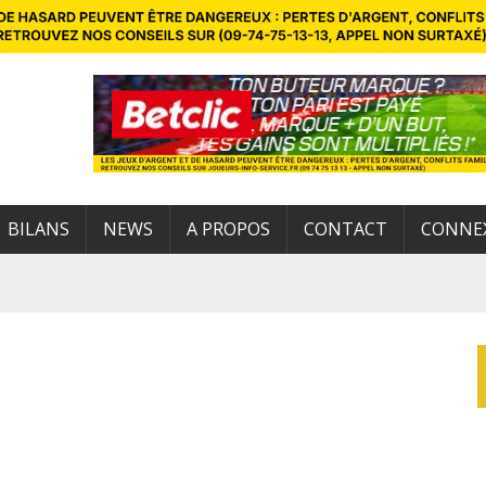
BILANS
NEWS
A PROPOS
CONTACT
CONNE