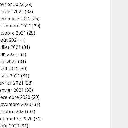
évrier 2022
(29)
anvier 2022
(32)
décembre 2021
(26)
novembre 2021
(29)
octobre 2021
(25)
août 2021
(1)
uillet 2021
(31)
uin 2021
(31)
mai 2021
(31)
vril 2021
(30)
mars 2021
(31)
évrier 2021
(28)
anvier 2021
(30)
décembre 2020
(29)
novembre 2020
(31)
octobre 2020
(31)
septembre 2020
(31)
août 2020
(31)