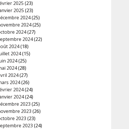
évrier 2025
(23)
anvier 2025
(23)
décembre 2024
(25)
novembre 2024
(25)
octobre 2024
(27)
septembre 2024
(22)
août 2024
(18)
uillet 2024
(15)
uin 2024
(25)
mai 2024
(28)
vril 2024
(27)
mars 2024
(26)
évrier 2024
(24)
anvier 2024
(24)
décembre 2023
(25)
novembre 2023
(26)
octobre 2023
(23)
septembre 2023
(24)