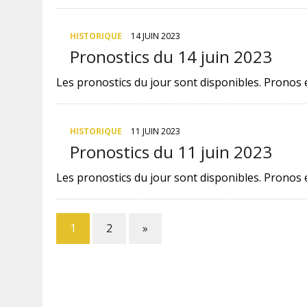
HISTORIQUE
14 JUIN 2023
Pronostics du 14 juin 2023
Les pronostics du jour sont disponibles. Pronos 
HISTORIQUE
11 JUIN 2023
Pronostics du 11 juin 2023
Les pronostics du jour sont disponibles. Pronos 
1
2
»