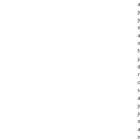
j
j
a
f
j
j
j
a