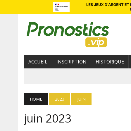
ACCUEIL
INSCRIPTION
HISTORIQUE
HOME
2023
JUIN
juin 2023