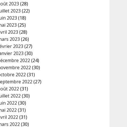
août 2023
(28)
uillet 2023
(22)
uin 2023
(18)
mai 2023
(25)
vril 2023
(28)
mars 2023
(26)
évrier 2023
(27)
anvier 2023
(30)
décembre 2022
(24)
novembre 2022
(30)
octobre 2022
(31)
septembre 2022
(27)
août 2022
(31)
uillet 2022
(30)
uin 2022
(30)
mai 2022
(31)
vril 2022
(31)
mars 2022
(30)