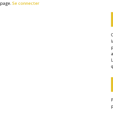
 page.
Se connecter
C
p
q