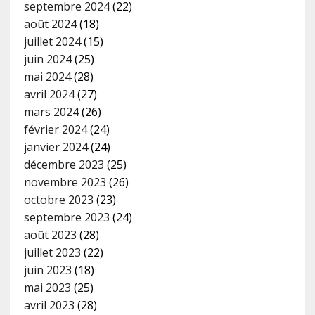
septembre 2024
(22)
août 2024
(18)
juillet 2024
(15)
juin 2024
(25)
mai 2024
(28)
avril 2024
(27)
mars 2024
(26)
février 2024
(24)
janvier 2024
(24)
décembre 2023
(25)
novembre 2023
(26)
octobre 2023
(23)
septembre 2023
(24)
août 2023
(28)
juillet 2023
(22)
juin 2023
(18)
mai 2023
(25)
avril 2023
(28)