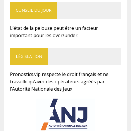
CONSEIL DU JOUR
L’état de la pelouse peut être un facteur
important pour les over/under.
LÉGISLATION
Pronostics.vip respecte le droit français et ne
travaille qu’avec des opérateurs agréés par
l’Autorité Nationale des Jeux