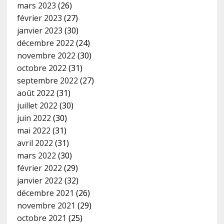
mars 2023
(26)
février 2023
(27)
janvier 2023
(30)
décembre 2022
(24)
novembre 2022
(30)
octobre 2022
(31)
septembre 2022
(27)
août 2022
(31)
juillet 2022
(30)
juin 2022
(30)
mai 2022
(31)
avril 2022
(31)
mars 2022
(30)
février 2022
(29)
janvier 2022
(32)
décembre 2021
(26)
novembre 2021
(29)
octobre 2021
(25)