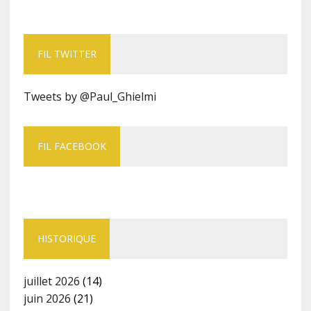
FIL TWITTER
Tweets by @Paul_Ghielmi
FIL FACEBOOK
HISTORIQUE
juillet 2026
(14)
juin 2026
(21)