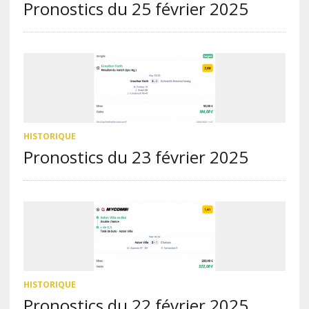
Pronostics du 25 février 2025
HISTORIQUE
Pronostics du 23 février 2025
HISTORIQUE
Pronostics du 22 février 2025