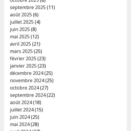
octobre 2025
(8)
septembre 2025
(11)
août 2025
(6)
juillet 2025
(4)
juin 2025
(8)
mai 2025
(12)
avril 2025
(21)
mars 2025
(25)
février 2025
(23)
janvier 2025
(23)
décembre 2024
(25)
novembre 2024
(25)
octobre 2024
(27)
septembre 2024
(22)
août 2024
(18)
juillet 2024
(15)
juin 2024
(25)
mai 2024
(28)