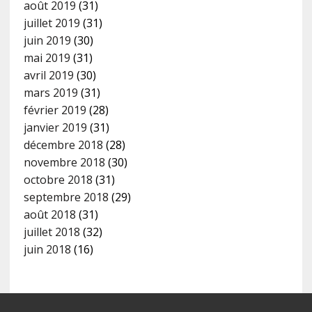
août 2019
(31)
juillet 2019
(31)
juin 2019
(30)
mai 2019
(31)
avril 2019
(30)
mars 2019
(31)
février 2019
(28)
janvier 2019
(31)
décembre 2018
(28)
novembre 2018
(30)
octobre 2018
(31)
septembre 2018
(29)
août 2018
(31)
juillet 2018
(32)
juin 2018
(16)