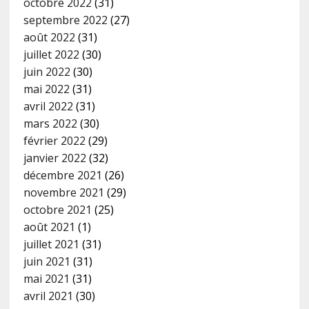
octobre 2022
(31)
septembre 2022
(27)
août 2022
(31)
juillet 2022
(30)
juin 2022
(30)
mai 2022
(31)
avril 2022
(31)
mars 2022
(30)
février 2022
(29)
janvier 2022
(32)
décembre 2021
(26)
novembre 2021
(29)
octobre 2021
(25)
août 2021
(1)
juillet 2021
(31)
juin 2021
(31)
mai 2021
(31)
avril 2021
(30)