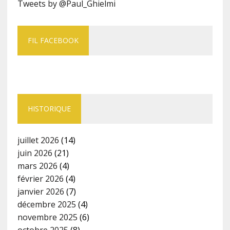
Tweets by @Paul_Ghielmi
FIL FACEBOOK
HISTORIQUE
juillet 2026
(14)
juin 2026
(21)
mars 2026
(4)
février 2026
(4)
janvier 2026
(7)
décembre 2025
(4)
novembre 2025
(6)