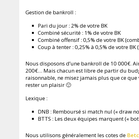
Gestion de bankroll :
Pari du jour : 2% de votre BK
Combiné sécurité : 1% de votre BK
Combiné offensif : 0,5% de votre BK (co
Coup à tenter : 0,25% à 0,5% de votre BK (
Nous disposons d’une bankroll de 10 000€. Ai
200€… Mais chacun est libre de partir du budg
raisonnable, ne misez jamais plus que ce que v
rester un plaisir 🙂
Lexique :
DNB : Remboursé si match nul (« draw no 
BTTS : Les deux équipes marquent (« both
Nous utilisons généralement les cotes de
Betc