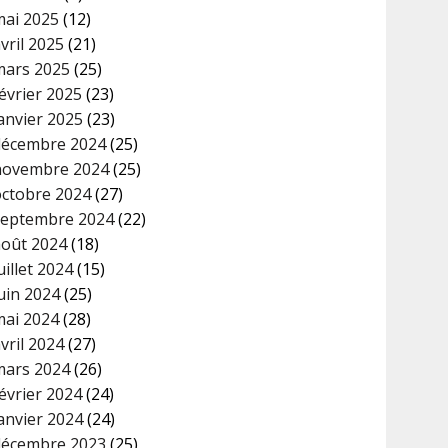
mai 2025
(12)
vril 2025
(21)
mars 2025
(25)
évrier 2025
(23)
anvier 2025
(23)
décembre 2024
(25)
novembre 2024
(25)
octobre 2024
(27)
septembre 2024
(22)
août 2024
(18)
uillet 2024
(15)
uin 2024
(25)
mai 2024
(28)
vril 2024
(27)
mars 2024
(26)
évrier 2024
(24)
anvier 2024
(24)
décembre 2023
(25)