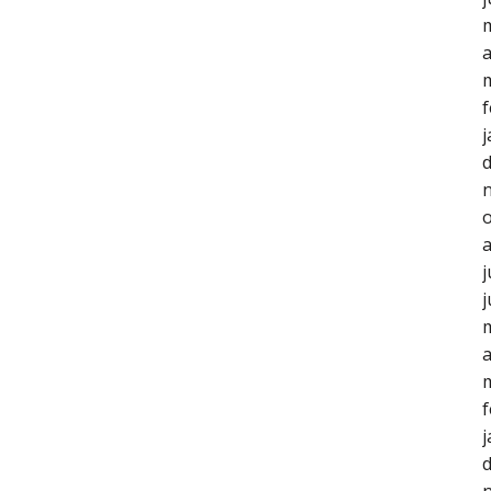
a
f
j
j
j
a
f
j