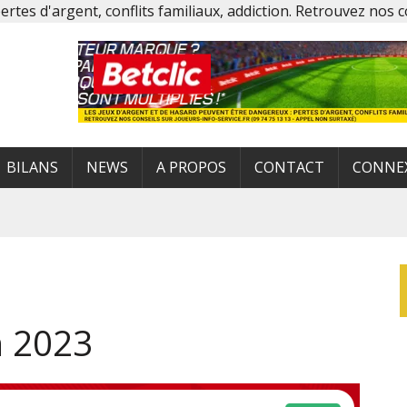
BILANS
NEWS
A PROPOS
CONTACT
CONNE
n 2023