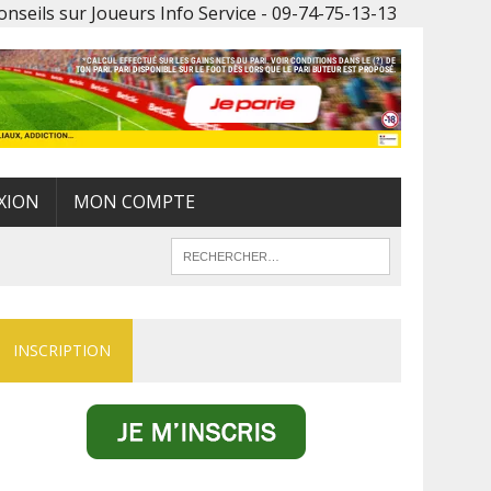
XION
MON COMPTE
INSCRIPTION