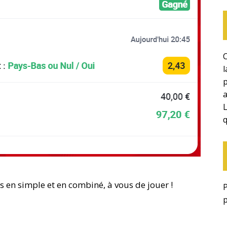
C
p
q
s en simple et en combiné, à vous de jouer !