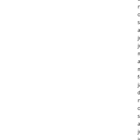
j
j
a
f
j
j
j