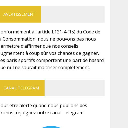
AVERTISSEMENT
onformément à l’article L121-4 (15) du Code de
la Consommation, nous ne pouvons pas nous
ermettre d’affirmer que nos conseils
augmentent à coup sûr vos chances de gagner.
Les paris sportifs comportent une part de hasard
ue nul ne saurait maîtriser complètement.
CANAL TELEGRAM
Pour être alerté quand nous publions des
pronos, rejoignez notre canal Telegram