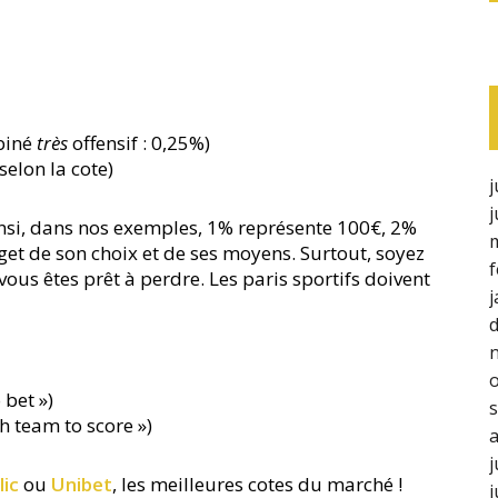
mbiné
très
offensif : 0,25%)
selon la cote)
j
j
nsi, dans nos exemples, 1% représente 100€, 2%
et de son choix et de ses moyens. Surtout, soyez
f
ous êtes prêt à perdre. Les paris sportifs doivent
j
bet »)
 team to score »)
j
lic
ou
Unibet
, les meilleures cotes du marché !
j