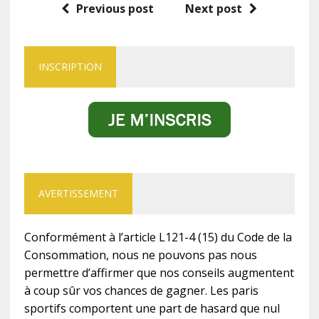
Previous post
Next post
INSCRIPTION
AVERTISSEMENT
Conformément à l’article L121-4 (15) du Code de la
Consommation, nous ne pouvons pas nous
permettre d’affirmer que nos conseils augmentent
à coup sûr vos chances de gagner. Les paris
sportifs comportent une part de hasard que nul