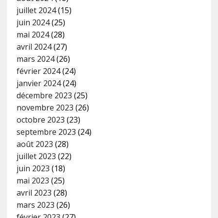
juillet 2024
(15)
juin 2024
(25)
mai 2024
(28)
avril 2024
(27)
mars 2024
(26)
février 2024
(24)
janvier 2024
(24)
décembre 2023
(25)
novembre 2023
(26)
octobre 2023
(23)
septembre 2023
(24)
août 2023
(28)
juillet 2023
(22)
juin 2023
(18)
mai 2023
(25)
avril 2023
(28)
mars 2023
(26)
février 2023
(27)