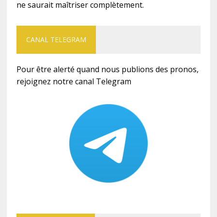
ne saurait maîtriser complètement.
CANAL TELEGRAM
Pour être alerté quand nous publions des pronos,
rejoignez notre canal Telegram