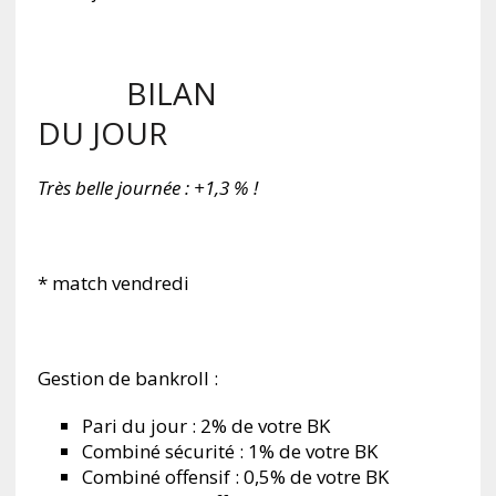
BILAN
DU JOUR
Très belle journée : +1,3 % !
* match vendredi
Gestion de bankroll :
Pari du jour : 2% de votre BK
Combiné sécurité : 1% de votre BK
Combiné offensif : 0,5% de votre BK