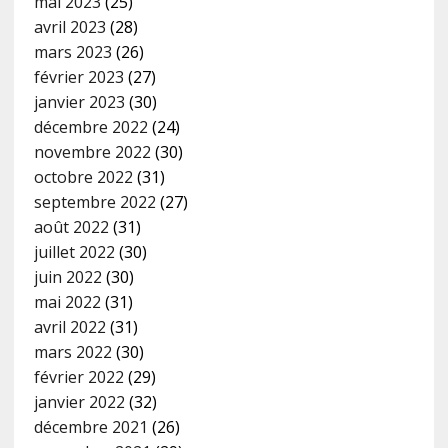
mai 2023
(25)
avril 2023
(28)
mars 2023
(26)
février 2023
(27)
janvier 2023
(30)
décembre 2022
(24)
novembre 2022
(30)
octobre 2022
(31)
septembre 2022
(27)
août 2022
(31)
juillet 2022
(30)
juin 2022
(30)
mai 2022
(31)
avril 2022
(31)
mars 2022
(30)
février 2022
(29)
janvier 2022
(32)
décembre 2021
(26)