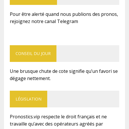
Pour être alerté quand nous publions des pronos,
rejoignez notre canal Telegram
CONSEIL DU JOUR
Une brusque chute de cote signifie qu’un favori se
dégage nettement.
LÉGISLATION
Pronostics.vip respecte le droit français et ne
travaille qu’avec des opérateurs agréés par