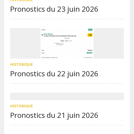
Pronostics du 23 juin 2026
HISTORIQUE
Pronostics du 22 juin 2026
HISTORIQUE
Pronostics du 21 juin 2026