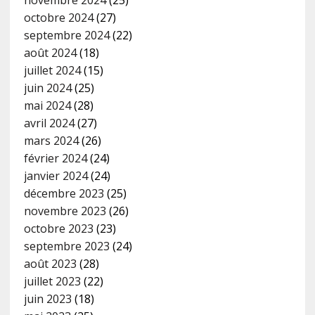
octobre 2024
(27)
septembre 2024
(22)
août 2024
(18)
juillet 2024
(15)
juin 2024
(25)
mai 2024
(28)
avril 2024
(27)
mars 2024
(26)
février 2024
(24)
janvier 2024
(24)
décembre 2023
(25)
novembre 2023
(26)
octobre 2023
(23)
septembre 2023
(24)
août 2023
(28)
juillet 2023
(22)
juin 2023
(18)