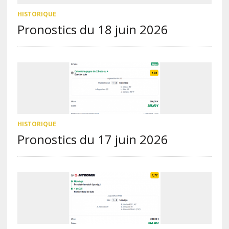
HISTORIQUE
Pronostics du 18 juin 2026
HISTORIQUE
Pronostics du 17 juin 2026