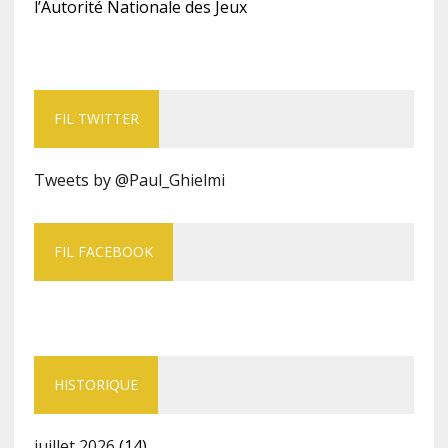
l’Autorité Nationale des Jeux
FIL TWITTER
Tweets by @Paul_Ghielmi
FIL FACEBOOK
HISTORIQUE
juillet 2026
(14)