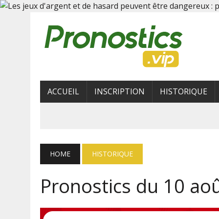
ACCUEIL
INSCRIPTION
HISTORIQUE
HOME
HISTORIQUE
Pronostics du 10 ao