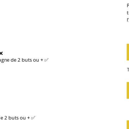
P
t
l
 ❌
gagne de 2 buts ou + ✅
e 2 buts ou + ✅