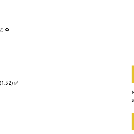
2) ♻
(1,52) ✅
s