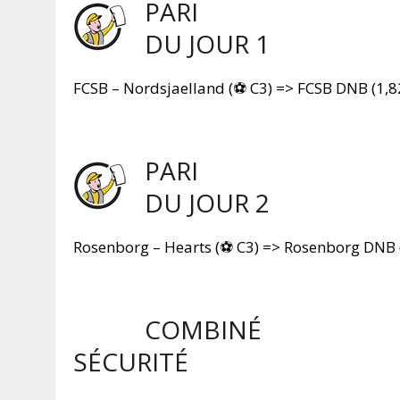
PARI
DU JOUR 1
FCSB – Nordsjaelland (⚽ C3) => FCSB DNB (1,8
PARI
DU JOUR 2
Rosenborg – Hearts (⚽ C3) => Rosenborg DNB 
COMBINÉ
SÉCURITÉ