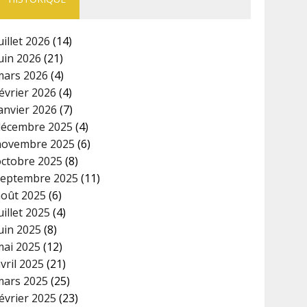
uillet 2026
(14)
uin 2026
(21)
mars 2026
(4)
évrier 2026
(4)
anvier 2026
(7)
décembre 2025
(4)
novembre 2025
(6)
octobre 2025
(8)
septembre 2025
(11)
août 2025
(6)
uillet 2025
(4)
uin 2025
(8)
mai 2025
(12)
vril 2025
(21)
mars 2025
(25)
évrier 2025
(23)