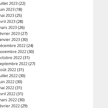
uillet 2023
(22)
uin 2023
(18)
mai 2023
(25)
vril 2023
(28)
mars 2023
(26)
évrier 2023
(27)
anvier 2023
(30)
décembre 2022
(24)
novembre 2022
(30)
octobre 2022
(31)
septembre 2022
(27)
août 2022
(31)
uillet 2022
(30)
uin 2022
(30)
mai 2022
(31)
vril 2022
(31)
mars 2022
(30)
évrier 2022
(29)