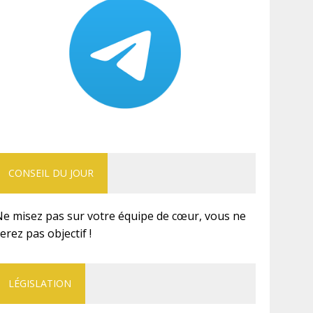
CONSEIL DU JOUR
Ne misez pas sur votre équipe de cœur, vous ne
erez pas objectif !
LÉGISLATION