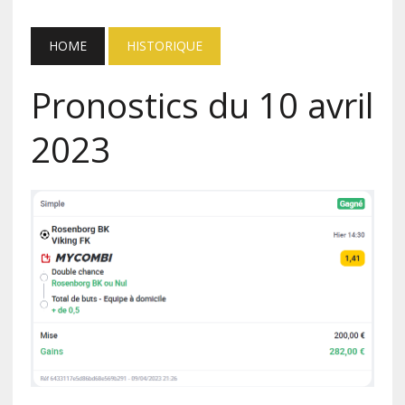
HOME
HISTORIQUE
Pronostics du 10 avril
2023