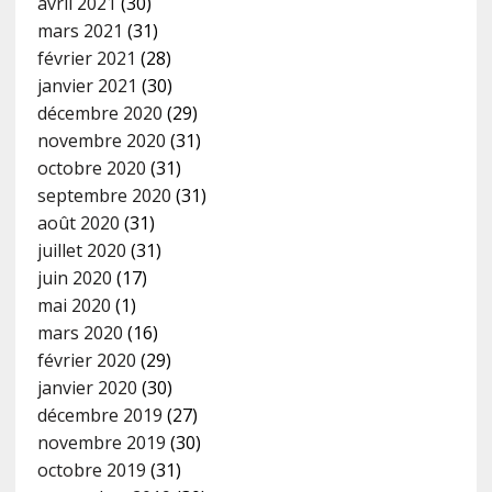
avril 2021
(30)
mars 2021
(31)
février 2021
(28)
janvier 2021
(30)
décembre 2020
(29)
novembre 2020
(31)
octobre 2020
(31)
septembre 2020
(31)
août 2020
(31)
juillet 2020
(31)
juin 2020
(17)
mai 2020
(1)
mars 2020
(16)
février 2020
(29)
janvier 2020
(30)
décembre 2019
(27)
novembre 2019
(30)
octobre 2019
(31)