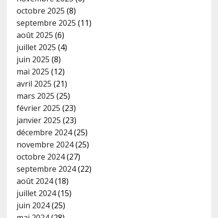
octobre 2025
(8)
septembre 2025
(11)
août 2025
(6)
juillet 2025
(4)
juin 2025
(8)
mai 2025
(12)
avril 2025
(21)
mars 2025
(25)
février 2025
(23)
janvier 2025
(23)
décembre 2024
(25)
novembre 2024
(25)
octobre 2024
(27)
septembre 2024
(22)
août 2024
(18)
juillet 2024
(15)
juin 2024
(25)
mai 2024
(28)