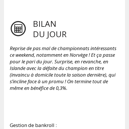
BILAN
DU JOUR
Reprise de pas mal de championnats intéressants
ce weekend, notamment en Norvège ! Et ça passe
pour le pari du jour. Surprise, en revanche, en
Islande avec la défaite du champion en titre
(invaincu à domicile toute la saison dernière), qui
s’incline face à un promu ! On termine tout de
même en bénéfice de 0,3%.
Gestion de bankroll :