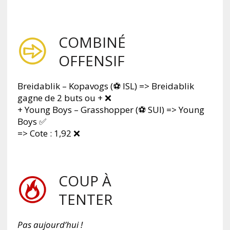
COMBINÉ
OFFENSIF
Breidablik – Kopavogs (⚽ ISL) => Breidablik
gagne de 2 buts ou + ❌
+ Young Boys – Grasshopper (⚽ SUI) => Young
Boys ✅
=> Cote : 1,92 ❌
COUP À
TENTER
Pas aujourd’hui !