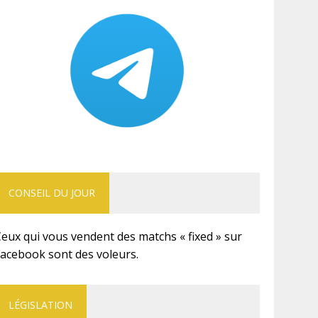
CONSEIL DU JOUR
eux qui vous vendent des matchs « fixed » sur
Facebook sont des voleurs.
LÉGISLATION