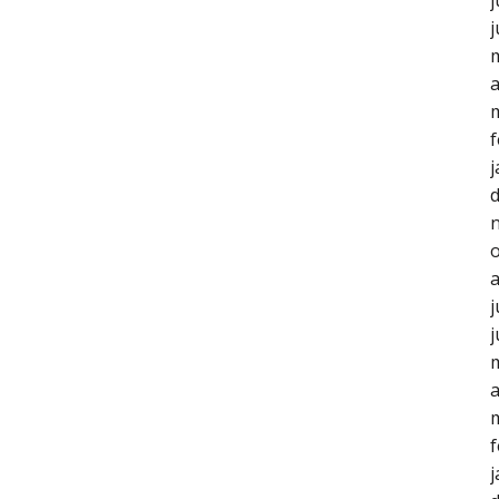
j
a
f
j
j
j
a
f
j