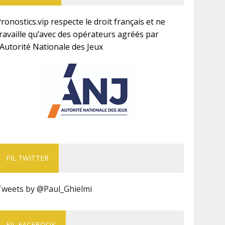
ronostics.vip respecte le droit français et ne
ravaille qu’avec des opérateurs agréés par
’Autorité Nationale des Jeux
FIL TWITTER
Tweets by @Paul_Ghielmi
FIL FACEBOOK