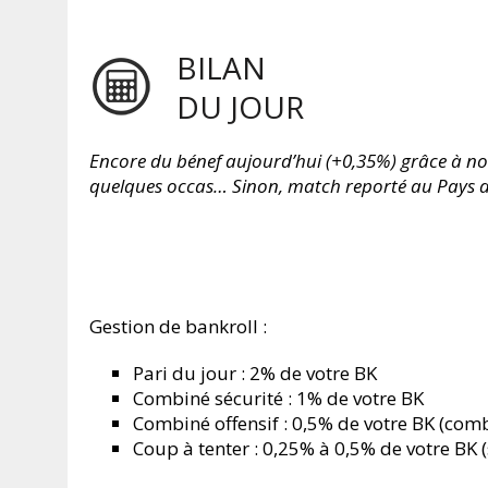
BILAN
DU JOUR
Encore du bénef aujourd’hui (+0,35%) grâce à notr
quelques occas… Sinon, match reporté au Pays de 
Gestion de bankroll :
Pari du jour : 2% de votre BK
Combiné sécurité : 1% de votre BK
Combiné offensif : 0,5% de votre BK (co
Coup à tenter : 0,25% à 0,5% de votre BK (