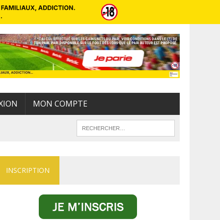
XION
MON COMPTE
INSCRIPTION