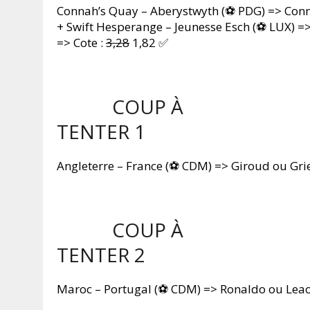
Connah’s Quay – Aberystwyth (⚽ PDG) => Conn
+ Swift Hesperange – Jeunesse Esch (⚽ LUX) =>
=> Cote :
3,28
1,82 ✅
COUP À
TENTER 1
Angleterre – France (⚽ CDM) => Giroud ou Gri
COUP À
TENTER 2
Maroc – Portugal (⚽ CDM) => Ronaldo ou Leao