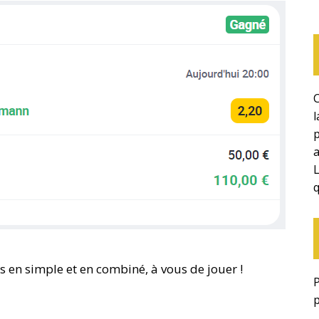
C
p
q
s en simple et en combiné, à vous de jouer !