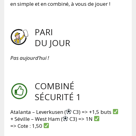
en simple et en combiné, à vous de jouer !
PARI
DU JOUR
Pas aujourd’hui !
COMBINÉ
SÉCURITÉ 1
Atalanta – Leverkusen (
C3) => +1,5 buts
+ Séville – West Ham (
C3) => 1N
=> Cote : 1,50