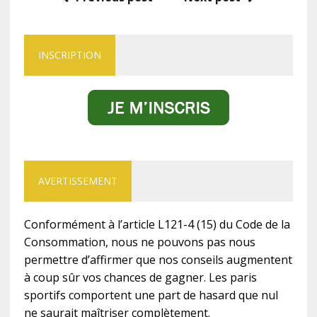
INSCRIPTION
AVERTISSEMENT
Conformément à l’article L121-4 (15) du Code de la
Consommation, nous ne pouvons pas nous
permettre d’affirmer que nos conseils augmentent
à coup sûr vos chances de gagner. Les paris
sportifs comportent une part de hasard que nul
ne saurait maîtriser complètement.