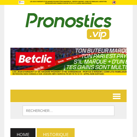
HOME
HISTORIQUE