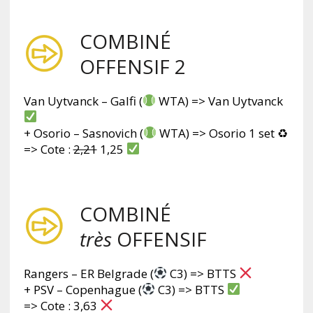
COMBINÉ
OFFENSIF 2
Van Uytvanck – Galfi (
WTA) => Van Uytvanck
+ Osorio – Sasnovich (
WTA) => Osorio 1 set ♻
=> Cote :
2,21
1,25
COMBINÉ
très
OFFENSIF
Rangers – ER Belgrade (
C3) => BTTS
+ PSV – Copenhague (
C3) => BTTS
=> Cote : 3,63