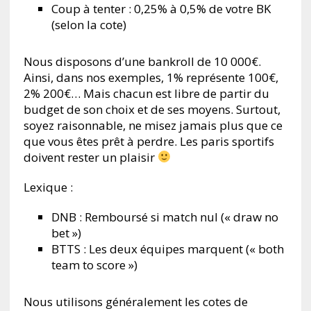
Coup à tenter : 0,25% à 0,5% de votre BK
(selon la cote)
Nous disposons d’une bankroll de 10 000€.
Ainsi, dans nos exemples, 1% représente 100€,
2% 200€… Mais chacun est libre de partir du
budget de son choix et de ses moyens. Surtout,
soyez raisonnable, ne misez jamais plus que ce
que vous êtes prêt à perdre. Les paris sportifs
doivent rester un plaisir
Lexique :
DNB : Remboursé si match nul (« draw no
bet »)
BTTS : Les deux équipes marquent (« both
team to score »)
Nous utilisons généralement les cotes de