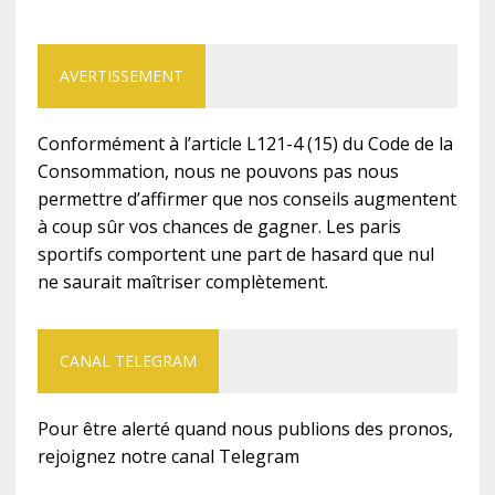
AVERTISSEMENT
Conformément à l’article L121-4 (15) du Code de la
Consommation, nous ne pouvons pas nous
permettre d’affirmer que nos conseils augmentent
à coup sûr vos chances de gagner. Les paris
sportifs comportent une part de hasard que nul
ne saurait maîtriser complètement.
CANAL TELEGRAM
Pour être alerté quand nous publions des pronos,
rejoignez notre canal Telegram