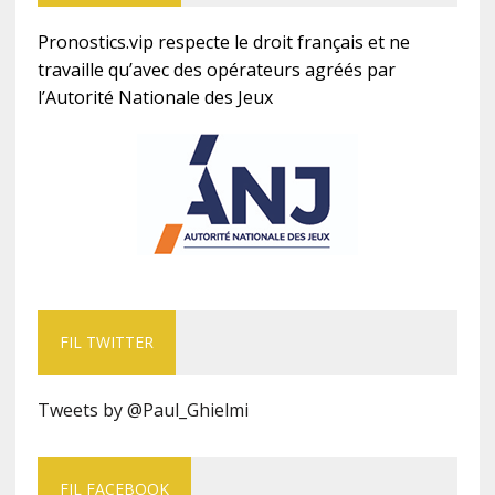
Pronostics.vip respecte le droit français et ne
travaille qu’avec des opérateurs agréés par
l’Autorité Nationale des Jeux
FIL TWITTER
Tweets by @Paul_Ghielmi
FIL FACEBOOK