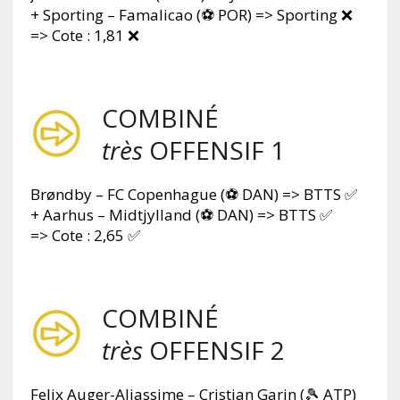
+ Sporting – Famalicao (⚽ POR) => Sporting ❌
=> Cote : 1,81 ❌
COMBINÉ
très
OFFENSIF 1
Brøndby – FC Copenhague (⚽ DAN) => BTTS ✅
+ Aarhus – Midtjylland (⚽ DAN) => BTTS ✅
=> Cote : 2,65 ✅
COMBINÉ
très
OFFENSIF 2
Felix Auger-Aliassime – Cristian Garin (🎾 ATP)