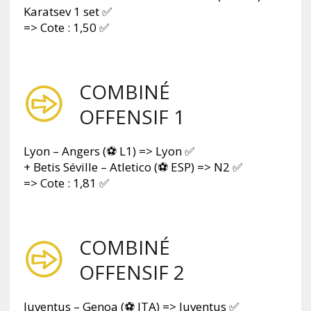
Karatsev 1 set ✅
=> Cote : 1,50 ✅
COMBINÉ
OFFENSIF 1
Lyon – Angers (⚽ L1) => Lyon ✅
+ Betis Séville – Atletico (⚽ ESP) => N2 ✅
=> Cote : 1,81 ✅
COMBINÉ
OFFENSIF 2
Juventus – Genoa (⚽ ITA) => Juventus ✅