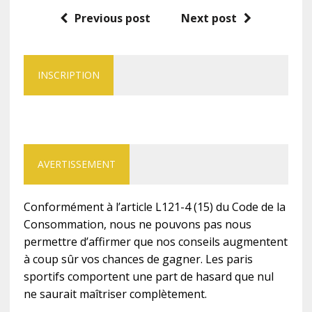
Previous post
Next post
INSCRIPTION
AVERTISSEMENT
Conformément à l’article L121-4 (15) du Code de la
Consommation, nous ne pouvons pas nous
permettre d’affirmer que nos conseils augmentent
à coup sûr vos chances de gagner. Les paris
sportifs comportent une part de hasard que nul
ne saurait maîtriser complètement.