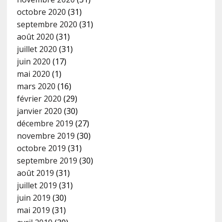
octobre 2020
(31)
septembre 2020
(31)
août 2020
(31)
juillet 2020
(31)
juin 2020
(17)
mai 2020
(1)
mars 2020
(16)
février 2020
(29)
janvier 2020
(30)
décembre 2019
(27)
novembre 2019
(30)
octobre 2019
(31)
septembre 2019
(30)
août 2019
(31)
juillet 2019
(31)
juin 2019
(30)
mai 2019
(31)