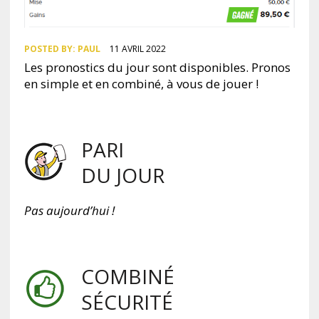
POSTED BY:
PAUL
11 AVRIL 2022
Les pronostics du jour sont disponibles. Pronos
en simple et en combiné, à vous de jouer !
PARI
DU JOUR
Pas aujourd’hui !
COMBINÉ
SÉCURITÉ