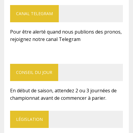
CANAL TELEGRAM
Pour être alerté quand nous publions des pronos,
rejoignez notre canal Telegram
CONSEIL DU JOUR
En début de saison, attendez 2 ou 3 journées de
championnat avant de commencer à parier.
LÉGISLATION