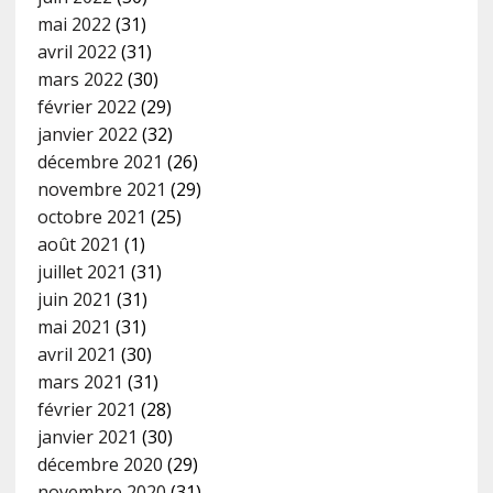
mai 2022
(31)
avril 2022
(31)
mars 2022
(30)
février 2022
(29)
janvier 2022
(32)
décembre 2021
(26)
novembre 2021
(29)
octobre 2021
(25)
août 2021
(1)
juillet 2021
(31)
juin 2021
(31)
mai 2021
(31)
avril 2021
(30)
mars 2021
(31)
février 2021
(28)
janvier 2021
(30)
décembre 2020
(29)
novembre 2020
(31)