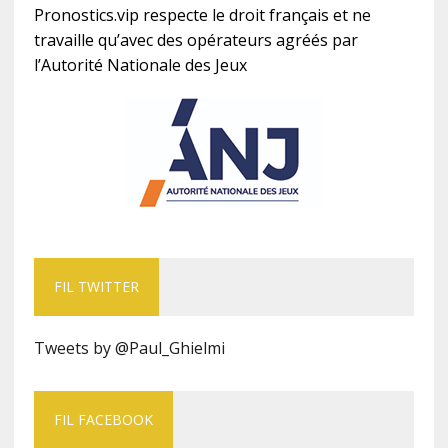
Pronostics.vip respecte le droit français et ne
travaille qu’avec des opérateurs agréés par
l’Autorité Nationale des Jeux
FIL TWITTER
Tweets by @Paul_Ghielmi
FIL FACEBOOK