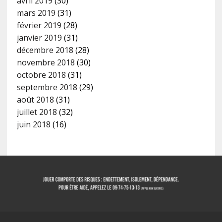
avril 2019
(30)
mars 2019
(31)
février 2019
(28)
janvier 2019
(31)
décembre 2018
(28)
novembre 2018
(30)
octobre 2018
(31)
septembre 2018
(29)
août 2018
(31)
juillet 2018
(32)
juin 2018
(16)