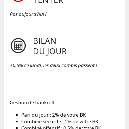
Pas aujourd’hui !
BILAN
DU JOUR
+0.6% ce lundi, les deux combis passent !
Gestion de bankroll :
Pari du jour : 2% de votre BK
Combiné sécurité : 1% de votre BK
Combiné offensif : 0,5% de votre BK