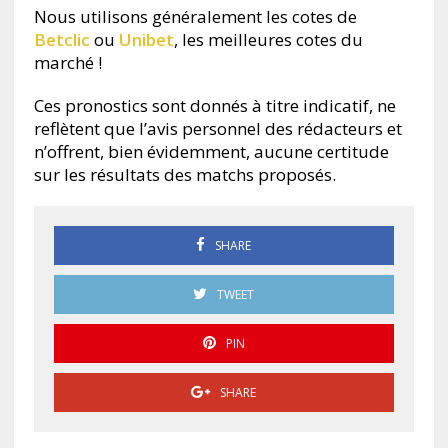
Nous utilisons généralement les cotes de
Betclic
ou
Unibet
, les meilleures cotes du
marché !
Ces pronostics sont donnés à titre indicatif, ne
reflètent que l’avis personnel des rédacteurs et
n’offrent, bien évidemment, aucune certitude
sur les résultats des matchs proposés.
SHARE
TWEET
PIN
SHARE