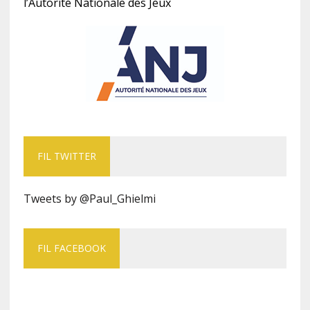
l’Autorité Nationale des Jeux
FIL TWITTER
Tweets by @Paul_Ghielmi
FIL FACEBOOK