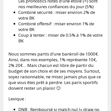
Les pronostics notés d’une étoile (⭐) sont
nos meilleures confiances du jour (5%)
Combiné sécurité : miser environ 2% de
votre BK
Combiné offensif : miser environ 1% de
votre BK
Coup à tenter : miser de 0.5% à 1% de votre
BK
Nous sommes partis d’une bankroll de 1000€.
Ainsi, dans nos exemples, 1% représente 10€,
2% 20€… Mais chacun est libre de partir du
budget de son choix et de ses moyens. Surtout,
soyez raisonnable, ne misez jamais plus que ce
que vous êtes prêt à perdre. Les paris sportifs
doivent rester un plaisir 🙂
Lexique :
DNB : Remboursé si match nul (« draw no