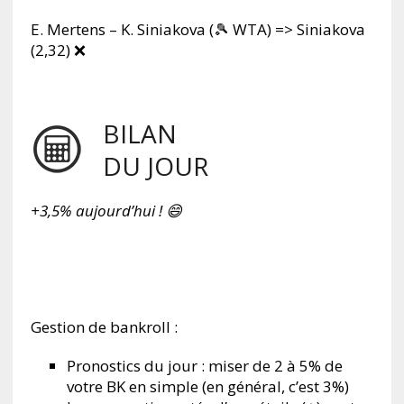
E. Mertens – K. Siniakova (🎾 WTA) => Siniakova
(2,32) ❌
BILAN
DU JOUR
+3,5% aujourd’hui ! 😄
Gestion de bankroll :
Pronostics du jour : miser de 2 à 5% de
votre BK en simple (en général, c’est 3%)