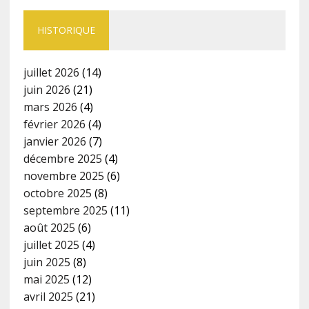
HISTORIQUE
juillet 2026
(14)
juin 2026
(21)
mars 2026
(4)
février 2026
(4)
janvier 2026
(7)
décembre 2025
(4)
novembre 2025
(6)
octobre 2025
(8)
septembre 2025
(11)
août 2025
(6)
juillet 2025
(4)
juin 2025
(8)
mai 2025
(12)
avril 2025
(21)