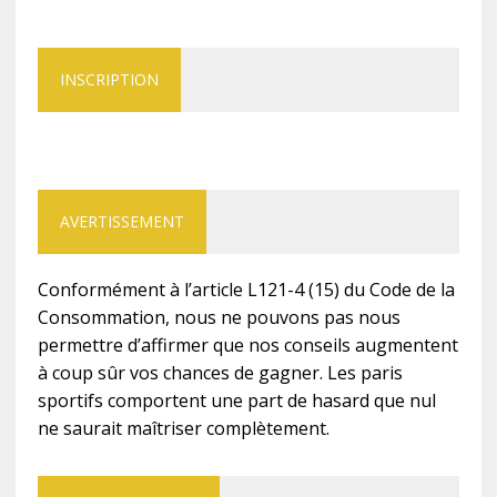
INSCRIPTION
AVERTISSEMENT
Conformément à l’article L121-4 (15) du Code de la
Consommation, nous ne pouvons pas nous
permettre d’affirmer que nos conseils augmentent
à coup sûr vos chances de gagner. Les paris
sportifs comportent une part de hasard que nul
ne saurait maîtriser complètement.