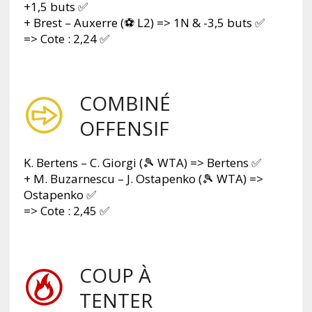
+1,5 buts ✅
+ Brest – Auxerre (⚽ L2) => 1N & -3,5 buts ✅
=> Cote : 2,24 ✅
COMBINÉ
OFFENSIF
K. Bertens – C. Giorgi (🎾 WTA) => Bertens ✅
+ M. Buzarnescu – J. Ostapenko (🎾 WTA) =>
Ostapenko ✅
=> Cote : 2,45 ✅
COUP À
TENTER