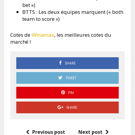
bet »)
BTTS : Les deux équipes marquent (« both
team to score »)
Cotes de
Winamax
, les meilleures cotes du
marché !
SHARE
TWEET
PIN
SHARE
Previous post
Next post