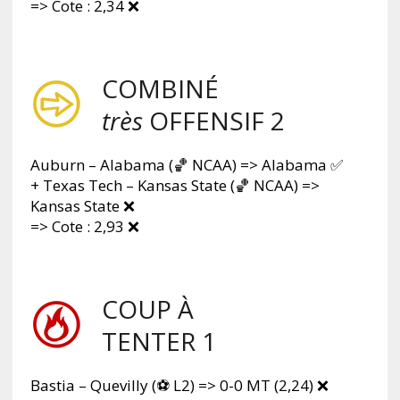
=> Cote : 2,34 ❌
COMBINÉ
très
OFFENSIF 2
Auburn – Alabama (🏀 NCAA) => Alabama ✅
+ Texas Tech – Kansas State (🏀 NCAA) =>
Kansas State ❌
=> Cote : 2,93 ❌
COUP À
TENTER 1
Bastia – Quevilly (⚽ L2) => 0-0 MT (2,24) ❌