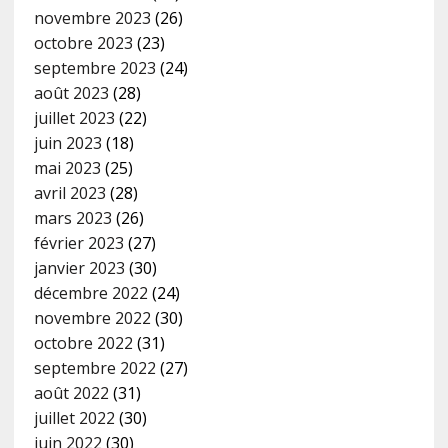
novembre 2023
(26)
octobre 2023
(23)
septembre 2023
(24)
août 2023
(28)
juillet 2023
(22)
juin 2023
(18)
mai 2023
(25)
avril 2023
(28)
mars 2023
(26)
février 2023
(27)
janvier 2023
(30)
décembre 2022
(24)
novembre 2022
(30)
octobre 2022
(31)
septembre 2022
(27)
août 2022
(31)
juillet 2022
(30)
juin 2022
(30)