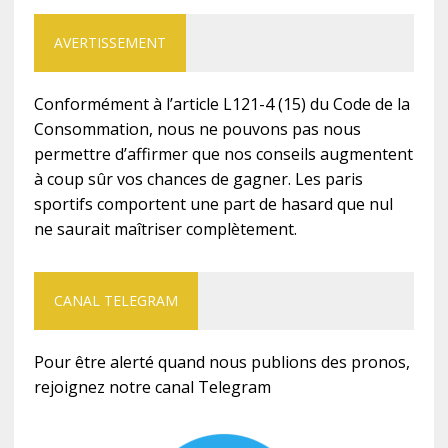
AVERTISSEMENT
Conformément à l’article L121-4 (15) du Code de la
Consommation, nous ne pouvons pas nous
permettre d’affirmer que nos conseils augmentent
à coup sûr vos chances de gagner. Les paris
sportifs comportent une part de hasard que nul
ne saurait maîtriser complètement.
CANAL TELEGRAM
Pour être alerté quand nous publions des pronos,
rejoignez notre canal Telegram