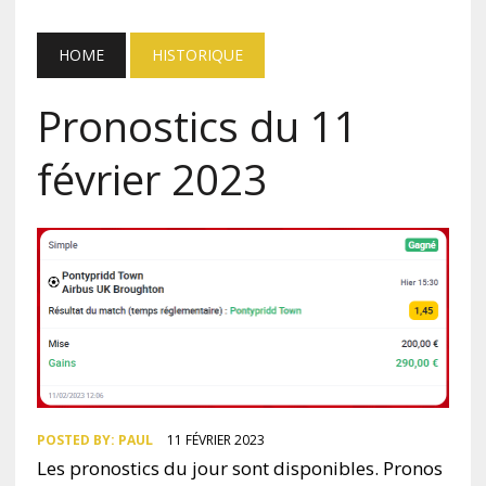
HOME
HISTORIQUE
Pronostics du 11
février 2023
POSTED BY:
PAUL
11 FÉVRIER 2023
Les pronostics du jour sont disponibles. Pronos