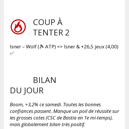
COUP À
TENTER 2
Isner – Wolf (🎾 ATP) => Isner & +26,5 jeux (4,00)
✅
BILAN
DU JOUR
Boom, +3,2% ce samedi. Toutes les bonnes
confiances passent. Manque un poil de réussite sur
les grosses cotes (CSC de Bastia en 1e mi-temps),
mais globalement bilan très positif.