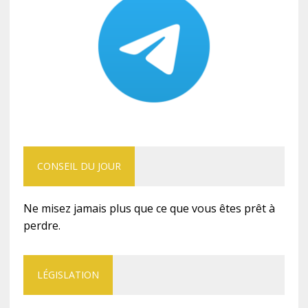
CONSEIL DU JOUR
Ne misez jamais plus que ce que vous êtes prêt à
perdre.
LÉGISLATION