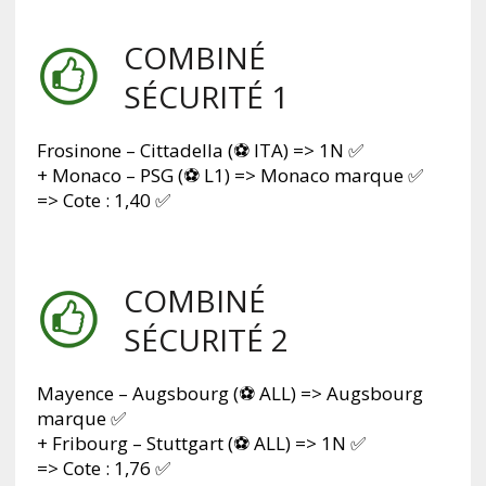
COMBINÉ
SÉCURITÉ 1
Frosinone – Cittadella (⚽ ITA) => 1N ✅
+ Monaco – PSG (⚽ L1) => Monaco marque ✅
=> Cote : 1,40 ✅
COMBINÉ
SÉCURITÉ 2
Mayence – Augsbourg (⚽ ALL) => Augsbourg
marque ✅
+ Fribourg – Stuttgart (⚽ ALL) => 1N ✅
=> Cote : 1,76 ✅