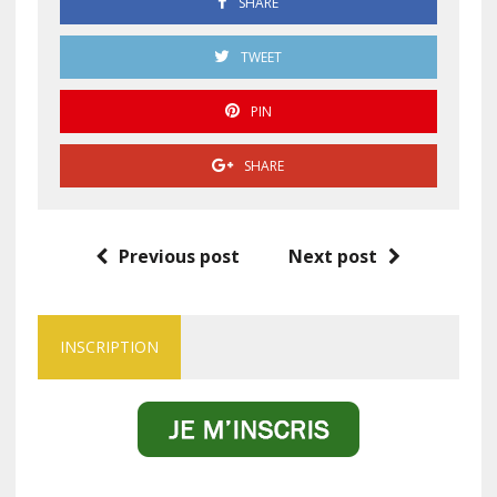
SHARE
TWEET
PIN
SHARE
Previous post
Next post
INSCRIPTION