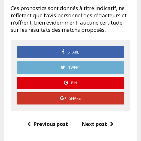
Ces pronostics sont donnés à titre indicatif, ne
reflètent que l’avis personnel des rédacteurs et
n’offrent, bien évidemment, aucune certitude
sur les résultats des matchs proposés.
SHARE
TWEET
PIN
SHARE
Previous post
Next post