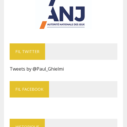
FIL TWITTER
Tweets by @Paul_Ghielmi
FIL FACEBOOK
HISTORIQUE