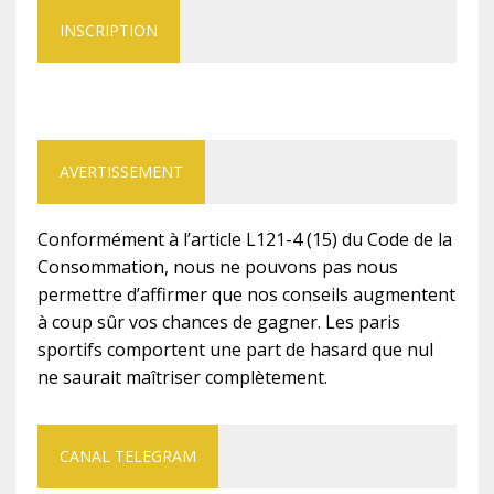
INSCRIPTION
AVERTISSEMENT
Conformément à l’article L121-4 (15) du Code de la
Consommation, nous ne pouvons pas nous
permettre d’affirmer que nos conseils augmentent
à coup sûr vos chances de gagner. Les paris
sportifs comportent une part de hasard que nul
ne saurait maîtriser complètement.
CANAL TELEGRAM