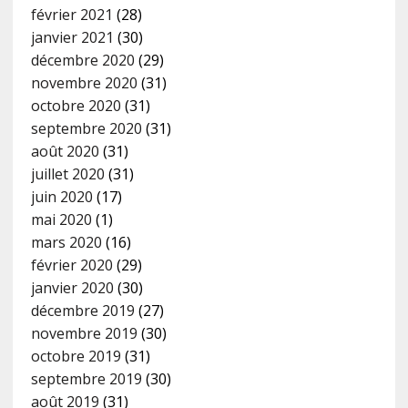
février 2021
(28)
janvier 2021
(30)
décembre 2020
(29)
novembre 2020
(31)
octobre 2020
(31)
septembre 2020
(31)
août 2020
(31)
juillet 2020
(31)
juin 2020
(17)
mai 2020
(1)
mars 2020
(16)
février 2020
(29)
janvier 2020
(30)
décembre 2019
(27)
novembre 2019
(30)
octobre 2019
(31)
septembre 2019
(30)
août 2019
(31)