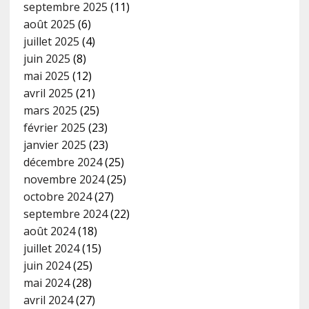
septembre 2025
(11)
août 2025
(6)
juillet 2025
(4)
juin 2025
(8)
mai 2025
(12)
avril 2025
(21)
mars 2025
(25)
février 2025
(23)
janvier 2025
(23)
décembre 2024
(25)
novembre 2024
(25)
octobre 2024
(27)
septembre 2024
(22)
août 2024
(18)
juillet 2024
(15)
juin 2024
(25)
mai 2024
(28)
avril 2024
(27)