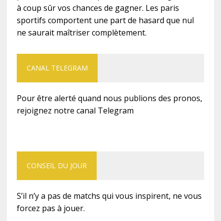
à coup sûr vos chances de gagner. Les paris
sportifs comportent une part de hasard que nul
ne saurait maîtriser complètement.
CANAL TELEGRAM
Pour être alerté quand nous publions des pronos,
rejoignez notre canal Telegram
CONSEIL DU JOUR
S’il n’y a pas de matchs qui vous inspirent, ne vous
forcez pas à jouer.