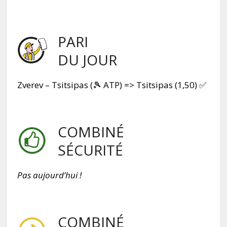
PARI
DU JOUR
Zverev – Tsitsipas (🎾 ATP) => Tsitsipas (1,50) ✅
COMBINÉ
SÉCURITÉ
Pas aujourd’hui !
COMBINÉ