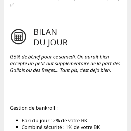
✅
BILAN
DU JOUR
0,5% de bénef pour ce samedi. On aurait bien
accepté un petit but supplémentaire de la part des
Gallois ou des Belges… Tant pis, c’est déjà bien.
Gestion de bankroll :
Pari du jour : 2% de votre BK
Combiné sécurité : 1% de votre BK