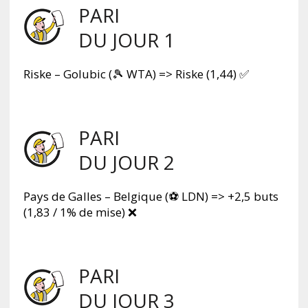
PARI
DU JOUR 1
Riske – Golubic (🎾 WTA) => Riske (1,44) ✅
PARI
DU JOUR 2
Pays de Galles – Belgique (⚽ LDN) => +2,5 buts
(1,83 / 1% de mise) ❌
PARI
DU JOUR 3