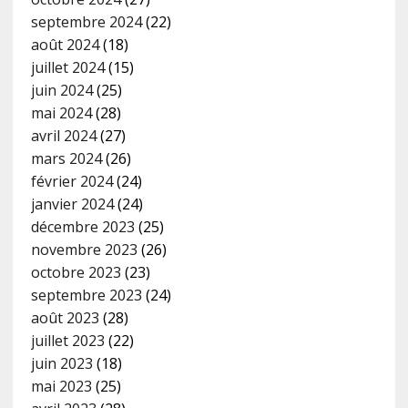
septembre 2024
(22)
août 2024
(18)
juillet 2024
(15)
juin 2024
(25)
mai 2024
(28)
avril 2024
(27)
mars 2024
(26)
février 2024
(24)
janvier 2024
(24)
décembre 2023
(25)
novembre 2023
(26)
octobre 2023
(23)
septembre 2023
(24)
août 2023
(28)
juillet 2023
(22)
juin 2023
(18)
mai 2023
(25)