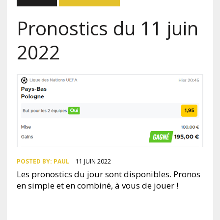
Pronostics du 11 juin
2022
POSTED BY:
PAUL
11 JUIN 2022
Les pronostics du jour sont disponibles. Pronos
en simple et en combiné, à vous de jouer !