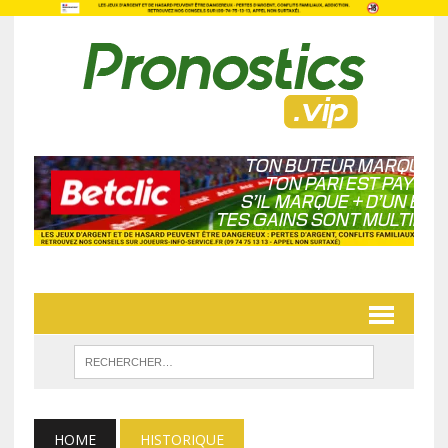
HOME
HISTORIQUE