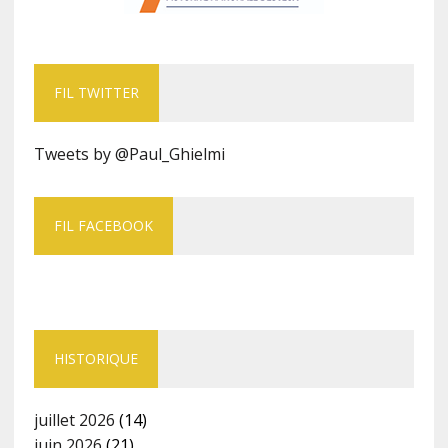
FIL TWITTER
Tweets by @Paul_Ghielmi
FIL FACEBOOK
HISTORIQUE
juillet 2026
(14)
juin 2026
(21)