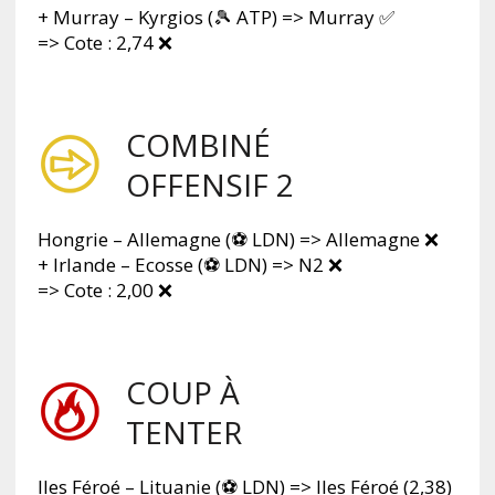
+ Murray – Kyrgios (🎾 ATP) => Murray ✅
=> Cote : 2,74 ❌
COMBINÉ
OFFENSIF 2
Hongrie – Allemagne (⚽ LDN) => Allemagne ❌
+ Irlande – Ecosse (⚽ LDN) => N2 ❌
=> Cote : 2,00 ❌
COUP À
TENTER
Iles Féroé – Lituanie (⚽ LDN) => Iles Féroé (2,38)