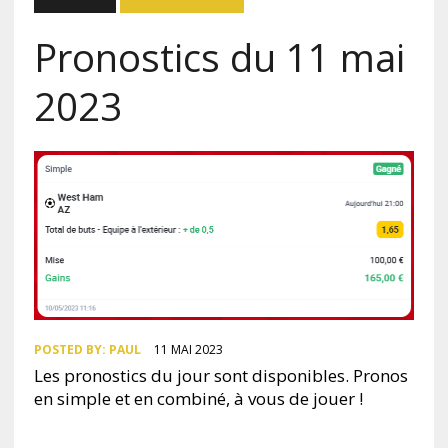
Pronostics du 11 mai
2023
POSTED BY:
PAUL
11 MAI 2023
Les pronostics du jour sont disponibles. Pronos
en simple et en combiné, à vous de jouer !