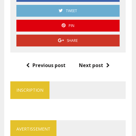
TWEET
PIN
SHARE
Previous post
Next post
INSCRIPTION
AVERTISSEMENT