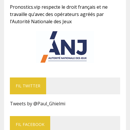
Pronostics.vip respecte le droit français et ne
travaille qu’avec des opérateurs agréés par
l’Autorité Nationale des Jeux
FIL TWITTER
Tweets by @Paul_Ghielmi
FIL FACEBOOK