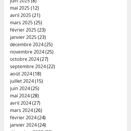
juin 2025
(8)
mai 2025
(12)
avril 2025
(21)
mars 2025
(25)
février 2025
(23)
janvier 2025
(23)
décembre 2024
(25)
novembre 2024
(25)
octobre 2024
(27)
septembre 2024
(22)
août 2024
(18)
juillet 2024
(15)
juin 2024
(25)
mai 2024
(28)
avril 2024
(27)
mars 2024
(26)
février 2024
(24)
janvier 2024
(24)