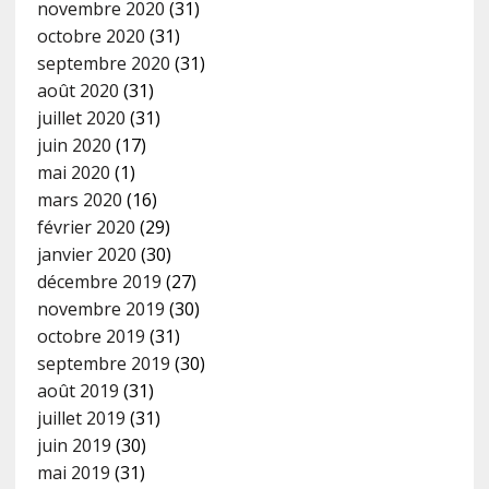
novembre 2020
(31)
octobre 2020
(31)
septembre 2020
(31)
août 2020
(31)
juillet 2020
(31)
juin 2020
(17)
mai 2020
(1)
mars 2020
(16)
février 2020
(29)
janvier 2020
(30)
décembre 2019
(27)
novembre 2019
(30)
octobre 2019
(31)
septembre 2019
(30)
août 2019
(31)
juillet 2019
(31)
juin 2019
(30)
mai 2019
(31)