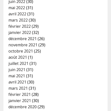
juin 2022
(30)
mai 2022
(31)
avril 2022
(31)
mars 2022
(30)
février 2022
(29)
janvier 2022
(32)
décembre 2021
(26)
novembre 2021
(29)
octobre 2021
(25)
août 2021
(1)
juillet 2021
(31)
juin 2021
(31)
mai 2021
(31)
avril 2021
(30)
mars 2021
(31)
février 2021
(28)
janvier 2021
(30)
décembre 2020
(29)