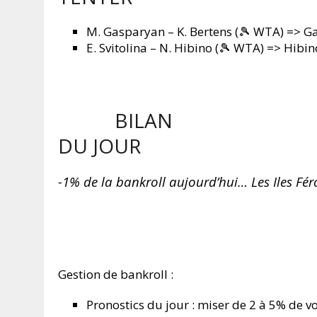
M. Gasparyan – K. Bertens (🎾 WTA) => G
E. Svitolina – N. Hibino (🎾 WTA) => Hibin
BILAN
DU JOUR
-1% de la bankroll aujourd’hui… Les Iles Fé
Gestion de bankroll :
Pronostics du jour : miser de 2 à 5% de vo