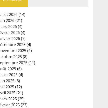
uillet 2026
(14)
uin 2026
(21)
mars 2026
(4)
évrier 2026
(4)
anvier 2026
(7)
décembre 2025
(4)
novembre 2025
(6)
octobre 2025
(8)
septembre 2025
(11)
août 2025
(6)
uillet 2025
(4)
uin 2025
(8)
mai 2025
(12)
vril 2025
(21)
mars 2025
(25)
évrier 2025
(23)