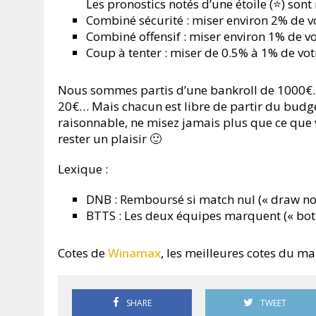
Les pronostics notés d’une étoile (⭐) sont
Combiné sécurité : miser environ 2% de v
Combiné offensif : miser environ 1% de v
Coup à tenter : miser de 0.5% à 1% de vot
Nous sommes partis d’une bankroll de 1000€. 
20€… Mais chacun est libre de partir du budge
raisonnable, ne misez jamais plus que ce que v
rester un plaisir 🙂
Lexique :
DNB : Remboursé si match nul (« draw no 
BTTS : Les deux équipes marquent (« both
Cotes de
Winamax
, les meilleures cotes du ma
SHARE
TWEET