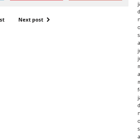
j
st
Next post
j
j
a
f
j