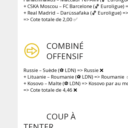
+ CSKA Moscou – FC Barcelone (🏀 Euroligue) 
+ Real Madrid – Darüssafaka (🏀 Euroligue) =
=> Cote totale de 2,00 ✅
COMBINÉ
OFFENSIF
Russie – Suède (⚽ LDN) => Russie ❌
+ Lituanie – Roumanie (⚽ LDN) => Roumanie
+ Kosovo – Malte (⚽ LDN) => Kosovo par au mo
=> Cote totale de 4,46 ❌
COUP À
TENTER