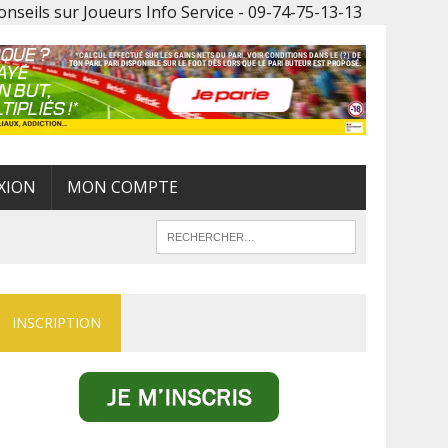
XION
MON COMPTE
INSCRIPTION