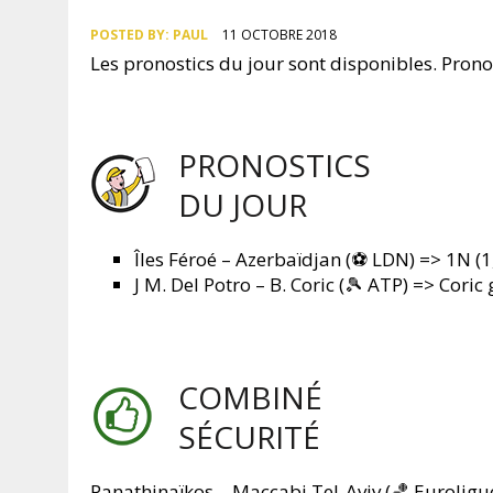
POSTED BY:
PAUL
11 OCTOBRE 2018
Les pronostics du jour sont disponibles. Prono
PRONOSTICS
DU JOUR
Îles Féroé – Azerbaïdjan (⚽ LDN) => 1N (1
J M. Del Potro – B. Coric (🎾 ATP) => Coric
COMBINÉ
SÉCURITÉ
Panathinaïkos – Maccabi Tel-Aviv (🏀 Euroligu