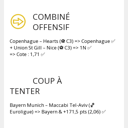
COMBINÉ
OFFENSIF
Copenhague – Hearts (⚽ C3) => Copenhague ✅
+ Union St Gill – Nice (⚽ C3) => 1N ✅
=> Cote : 1,71 ✅
COUP À
TENTER
Bayern Munich – Maccabi Tel-Aviv (🏀
Euroligue) => Bayern & +171,5 pts (2,06) ✅