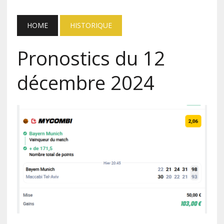
HOME
HISTORIQUE
Pronostics du 12
décembre 2024