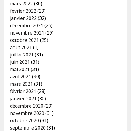
mars 2022
(30)
février 2022
(29)
janvier 2022
(32)
décembre 2021
(26)
novembre 2021
(29)
octobre 2021
(25)
août 2021
(1)
juillet 2021
(31)
juin 2021
(31)
mai 2021
(31)
avril 2021
(30)
mars 2021
(31)
février 2021
(28)
janvier 2021
(30)
décembre 2020
(29)
novembre 2020
(31)
octobre 2020
(31)
septembre 2020
(31)