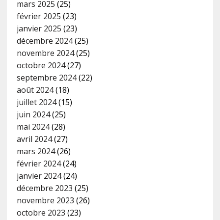
mars 2025
(25)
février 2025
(23)
janvier 2025
(23)
décembre 2024
(25)
novembre 2024
(25)
octobre 2024
(27)
septembre 2024
(22)
août 2024
(18)
juillet 2024
(15)
juin 2024
(25)
mai 2024
(28)
avril 2024
(27)
mars 2024
(26)
février 2024
(24)
janvier 2024
(24)
décembre 2023
(25)
novembre 2023
(26)
octobre 2023
(23)