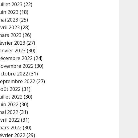
uillet 2023
(22)
uin 2023
(18)
mai 2023
(25)
vril 2023
(28)
mars 2023
(26)
évrier 2023
(27)
anvier 2023
(30)
décembre 2022
(24)
novembre 2022
(30)
octobre 2022
(31)
septembre 2022
(27)
août 2022
(31)
uillet 2022
(30)
uin 2022
(30)
mai 2022
(31)
vril 2022
(31)
mars 2022
(30)
évrier 2022
(29)