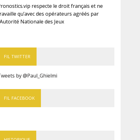
ronostics.vip respecte le droit français et ne
ravaille qu’avec des opérateurs agréés par
’Autorité Nationale des Jeux
FIL TWITTER
Tweets by @Paul_Ghielmi
FIL FACEBOOK
HISTORIQUE