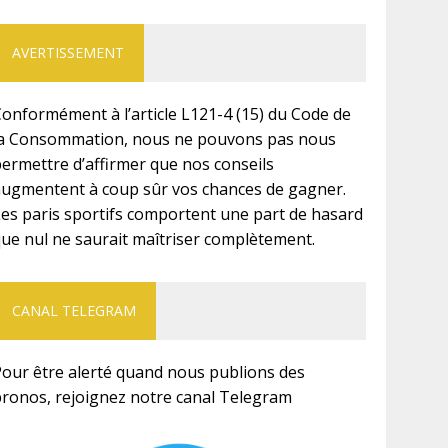
AVERTISSEMENT
onformément à l’article L121-4 (15) du Code de
la Consommation, nous ne pouvons pas nous
ermettre d’affirmer que nos conseils
augmentent à coup sûr vos chances de gagner.
Les paris sportifs comportent une part de hasard
ue nul ne saurait maîtriser complètement.
CANAL TELEGRAM
Pour être alerté quand nous publions des
pronos, rejoignez notre canal Telegram