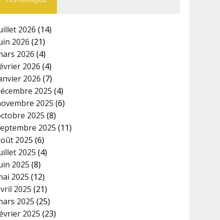
uillet 2026
(14)
uin 2026
(21)
mars 2026
(4)
évrier 2026
(4)
anvier 2026
(7)
décembre 2025
(4)
novembre 2025
(6)
octobre 2025
(8)
septembre 2025
(11)
août 2025
(6)
uillet 2025
(4)
uin 2025
(8)
mai 2025
(12)
vril 2025
(21)
mars 2025
(25)
évrier 2025
(23)