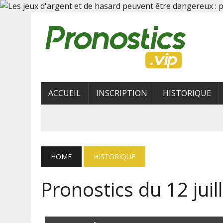
ACCUEIL
INSCRIPTION
HISTORIQUE
HOME
HISTORIQUE
Pronostics du 12 juil