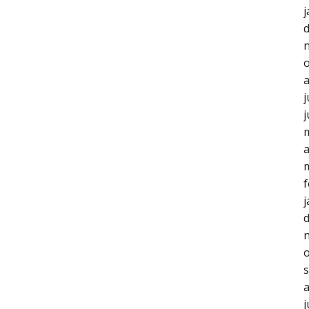
j
j
j
a
f
j
j