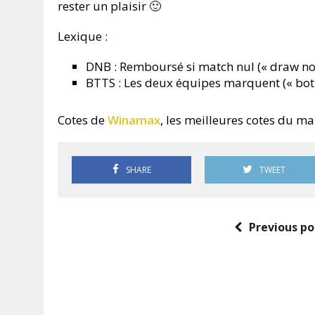
rester un plaisir 🙂
Lexique :
DNB : Remboursé si match nul (« draw no 
BTTS : Les deux équipes marquent (« both
Cotes de
Winamax
, les meilleures cotes du ma
SHARE
TWEET
Previous po