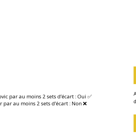
ovic par au moins 2 sets d’écart : Oui ✅
d
r par au moins 2 sets d’écart : Non ❌