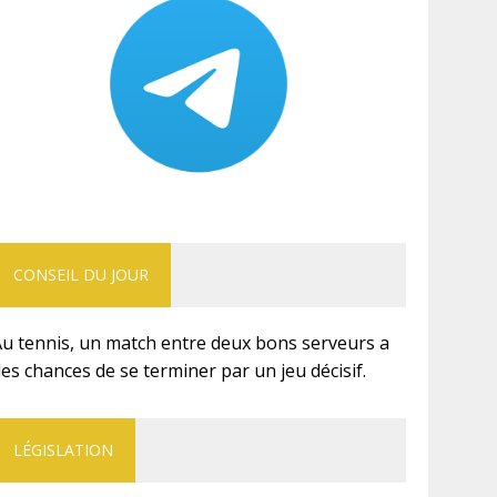
CONSEIL DU JOUR
Au tennis, un match entre deux bons serveurs a
es chances de se terminer par un jeu décisif.
LÉGISLATION