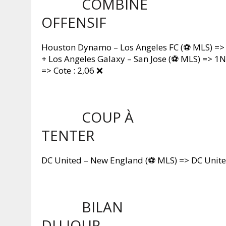
COMBINÉ
OFFENSIF
Houston Dynamo – Los Angeles FC (⚽ MLS) => 
+ Los Angeles Galaxy – San Jose (⚽ MLS) => 1N
=> Cote : 2,06 ❌
COUP À
TENTER
DC United – New England (⚽ MLS) => DC Unite
BILAN
DU JOUR