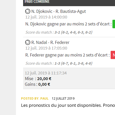
POSTED BY:
PAUL
12 JUILLET 2019
Les pronostics du jour sont disponibles. Prono