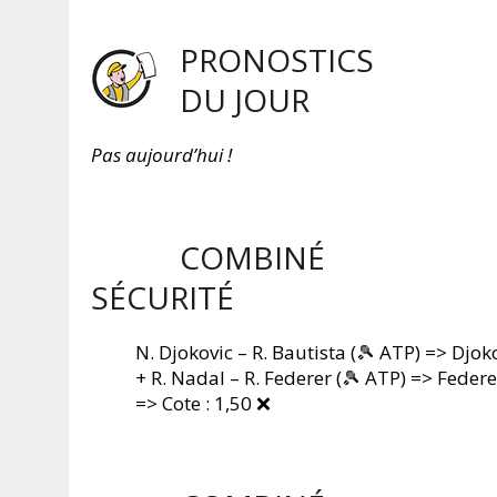
PRONOSTICS
DU JOUR
Pas aujourd’hui !
COMBINÉ
SÉCURITÉ
N. Djokovic – R. Bautista (🎾 ATP) => Djok
+ R. Nadal – R. Federer (🎾 ATP) => Federe
=> Cote : 1,50 ❌