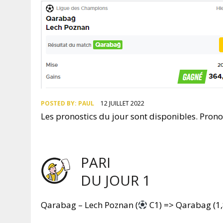
POSTED BY:
PAUL
12 JUILLET 2022
Les pronostics du jour sont disponibles. Prono
PARI
DU JOUR 1
Qarabag – Lech Poznan (
C1) => Qarabag (1