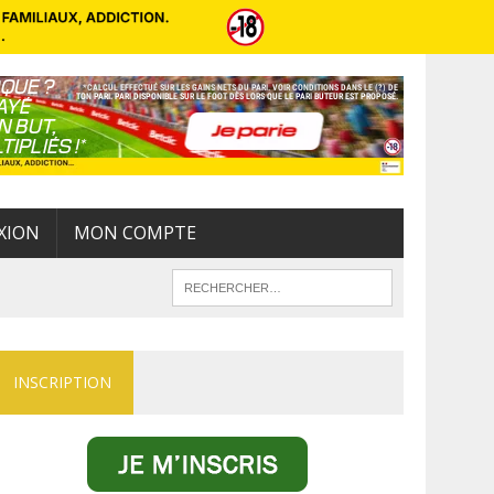
XION
MON COMPTE
INSCRIPTION