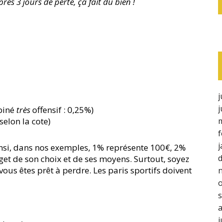
ès 3 jours de perte, ça fait du bien !
j
j
mbiné
très
offensif : 0,25%)
selon la cote)
f
j
nsi, dans nos exemples, 1% représente 100€, 2%
et de son choix et de ses moyens. Surtout, soyez
ous êtes prêt à perdre. Les paris sportifs doivent
j