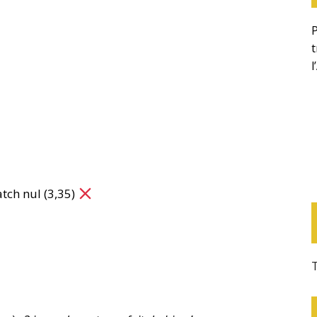
P
t
l
tch nul (3,35)