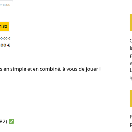
C
p
s en simple et en combiné, à vous de jouer !
q
,82)