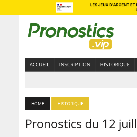
ACCUEIL
INSCRIPTION
HISTORIQUE
HOME
HISTORIQUE
Pronostics du 12 juil