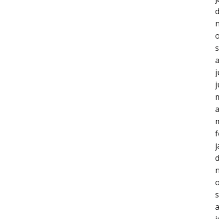
j
j
a
f
j
j