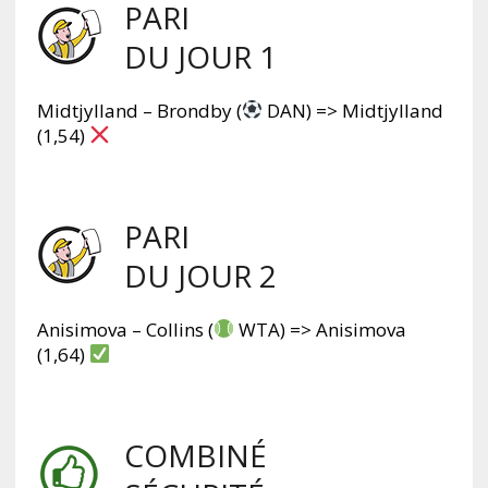
PARI
DU JOUR 1
Midtjylland – Brondby (
DAN) => Midtjylland
(1,54)
PARI
DU JOUR 2
Anisimova – Collins (
WTA) => Anisimova
(1,64)
COMBINÉ