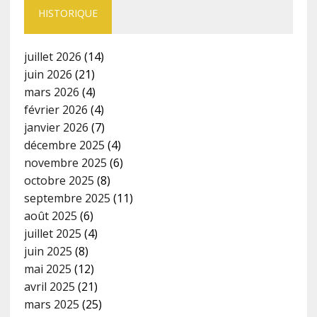
HISTORIQUE
juillet 2026
(14)
juin 2026
(21)
mars 2026
(4)
février 2026
(4)
janvier 2026
(7)
décembre 2025
(4)
novembre 2025
(6)
octobre 2025
(8)
septembre 2025
(11)
août 2025
(6)
juillet 2025
(4)
juin 2025
(8)
mai 2025
(12)
avril 2025
(21)
mars 2025
(25)