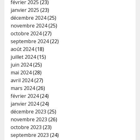
février 2025
(23)
janvier 2025
(23)
décembre 2024
(25)
novembre 2024
(25)
octobre 2024
(27)
septembre 2024
(22)
août 2024
(18)
juillet 2024
(15)
juin 2024
(25)
mai 2024
(28)
avril 2024
(27)
mars 2024
(26)
février 2024
(24)
janvier 2024
(24)
décembre 2023
(25)
novembre 2023
(26)
octobre 2023
(23)
septembre 2023
(24)