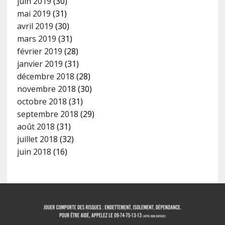
juin 2019
(30)
mai 2019
(31)
avril 2019
(30)
mars 2019
(31)
février 2019
(28)
janvier 2019
(31)
décembre 2018
(28)
novembre 2018
(30)
octobre 2018
(31)
septembre 2018
(29)
août 2018
(31)
juillet 2018
(32)
juin 2018
(16)