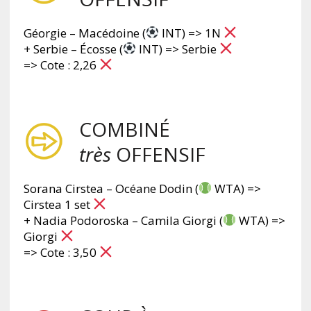
Géorgie – Macédoine (
INT) => 1N
+ Serbie – Écosse (
INT) => Serbie
=> Cote : 2,26
COMBINÉ
très
OFFENSIF
Sorana Cirstea – Océane Dodin (
WTA) =>
Cirstea 1 set
+ Nadia Podoroska – Camila Giorgi (
WTA) =>
Giorgi
=> Cote : 3,50