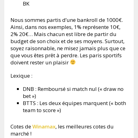
BK
Nous sommes partis d’une bankroll de 1000€.
Ainsi, dans nos exemples, 1% représente 10€,
2% 20€… Mais chacun est libre de partir du
budget de son choix et de ses moyens. Surtout,
soyez raisonnable, ne misez jamais plus que ce
que vous êtes prêt à perdre. Les paris sportifs
doivent rester un plaisir
Lexique :
DNB : Remboursé si match nul (« draw no
bet »)
BTTS : Les deux équipes marquent (« both
team to score »)
Cotes de
Winamax
, les meilleures cotes du
marché !