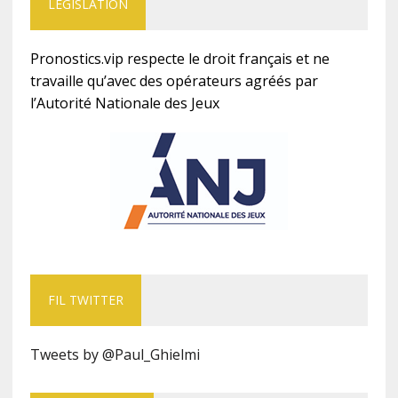
LÉGISLATION
Pronostics.vip respecte le droit français et ne
travaille qu’avec des opérateurs agréés par
l’Autorité Nationale des Jeux
FIL TWITTER
Tweets by @Paul_Ghielmi