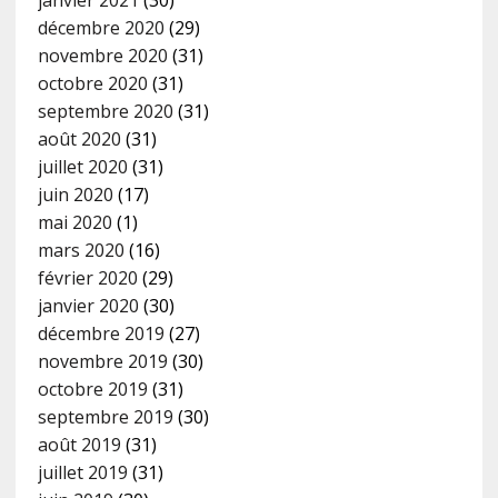
décembre 2020
(29)
novembre 2020
(31)
octobre 2020
(31)
septembre 2020
(31)
août 2020
(31)
juillet 2020
(31)
juin 2020
(17)
mai 2020
(1)
mars 2020
(16)
février 2020
(29)
janvier 2020
(30)
décembre 2019
(27)
novembre 2019
(30)
octobre 2019
(31)
septembre 2019
(30)
août 2019
(31)
juillet 2019
(31)