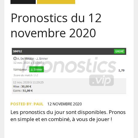
Pronostics du 12
novembre 2020
POSTED BY:
PAUL
12 NOVEMBRE 2020
Les pronostics du jour sont disponibles. Pronos
en simple et en combiné, à vous de jouer !