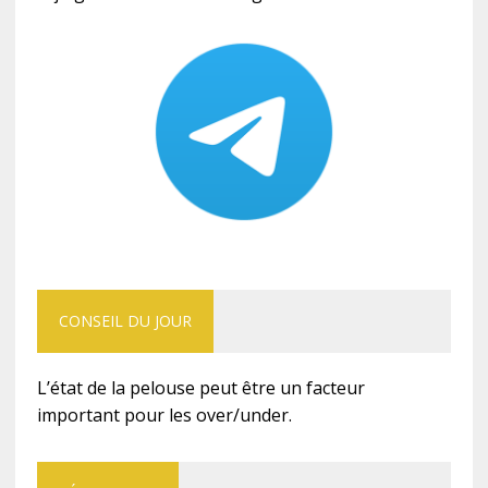
CONSEIL DU JOUR
L’état de la pelouse peut être un facteur
important pour les over/under.