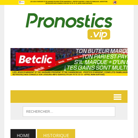
HOME
HISTORIQUE