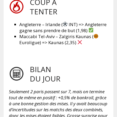
COUP À
TENTER
Angleterre – Irlande (
INT) => Angleterre
gagne sans prendre de but (1,98)
Maccabi Tel-Aviv – Zalgiris Kaunas (
Euroligue) => Kaunas (2,35)
BILAN
DU JOUR
Seulement 2 paris passent sur 7, mais on termine
tout de même en positif : +0,5% de bankroll, grâce
à une bonne gestion des mises. Il y avait beaucoup
d’incertitudes sur les matchs des deux combinés,
donc les mises étaient faibles. Grosse surprise pour