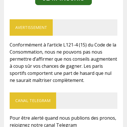
AVERTISSEMENT
Conformément à l’article L121-4 (15) du Code de la
Consommation, nous ne pouvons pas nous
permettre d’affirmer que nos conseils augmentent
à coup sûr vos chances de gagner. Les paris
sportifs comportent une part de hasard que nul
ne saurait maîtriser complètement.
CANAL TELEGRAM
Pour être alerté quand nous publions des pronos,
rejoignez notre canal Telegram