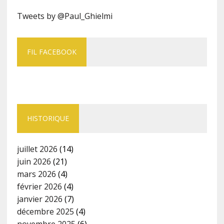
Tweets by @Paul_Ghielmi
FIL FACEBOOK
HISTORIQUE
juillet 2026
(14)
juin 2026
(21)
mars 2026
(4)
février 2026
(4)
janvier 2026
(7)
décembre 2025
(4)
novembre 2025
(6)