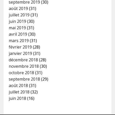
septembre 2019
(30)
août 2019
(31)
juillet 2019
(31)
juin 2019
(30)
mai 2019
(31)
avril 2019
(30)
mars 2019
(31)
février 2019
(28)
janvier 2019
(31)
décembre 2018
(28)
novembre 2018
(30)
octobre 2018
(31)
septembre 2018
(29)
août 2018
(31)
juillet 2018
(32)
juin 2018
(16)