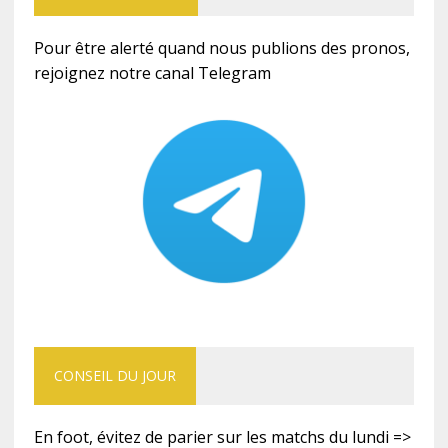
Pour être alerté quand nous publions des pronos,
rejoignez notre canal Telegram
CONSEIL DU JOUR
En foot, évitez de parier sur les matchs du lundi =>