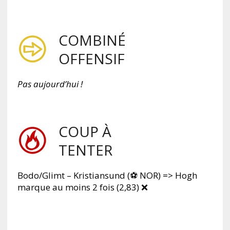
COMBINÉ
OFFENSIF
Pas aujourd’hui !
COUP À
TENTER
Bodo/Glimt – Kristiansund (⚽ NOR) => Hogh
marque au moins 2 fois (2,83) ❌