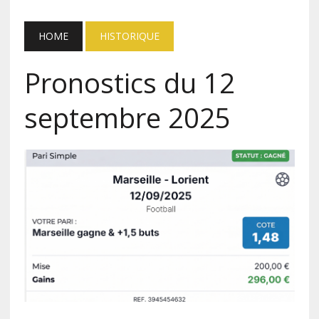
HOME
HISTORIQUE
Pronostics du 12
septembre 2025