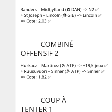
Randers – Midtjylland (⚽ DAN) => N2 ✅
+ St Joseph – Lincoln (⚽ GIB) => Lincoln ✅
=> Cote : 2,03 ✅
COMBINÉ
OFFENSIF 2
Hurkacz – Martinez (🎾 ATP) => +19,5 jeux ✅
+ Ruusuvuori – Sinner (🎾 ATP) => Sinner ✅
=> Cote : 1,82 ✅
COUP À
TENTER 1