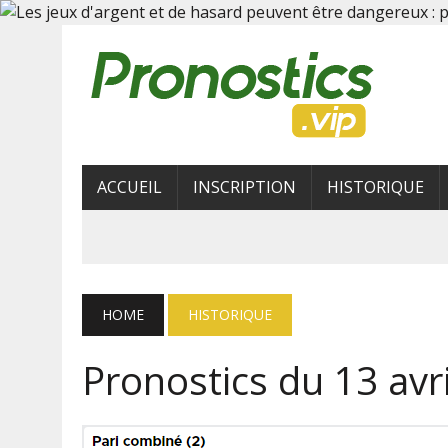
ACCUEIL
INSCRIPTION
HISTORIQUE
HOME
HISTORIQUE
Pronostics du 13 avr