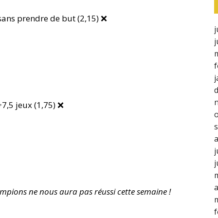
sans prendre de but (2,15) ❌
j
j
f
j
7,5 jeux (1,75) ❌
j
j
a
ampions ne nous aura pas réussi cette semaine !
f