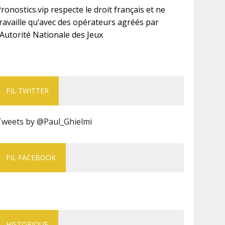
ronostics.vip respecte le droit français et ne
ravaille qu’avec des opérateurs agréés par
’Autorité Nationale des Jeux
FIL TWITTER
Tweets by @Paul_Ghielmi
FIL FACEBOOK
HISTORIQUE