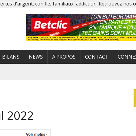
BILANS
NEWS
A PROPOS
CONTACT
CONNE
il 2022