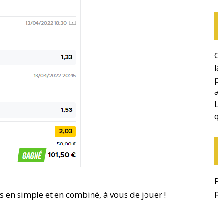
C
p
q
s en simple et en combiné, à vous de jouer !