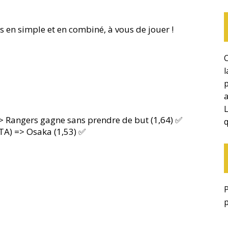
s en simple et en combiné, à vous de jouer !
C
p
 Rangers gagne sans prendre de but (1,64) ✅
q
A) => Osaka (1,53) ✅