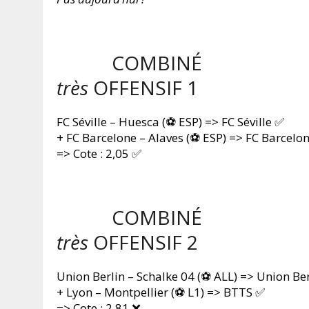
COMBINÉ
très
OFFENSIF 1
FC Séville – Huesca (⚽ ESP) => FC Séville ✅
+ FC Barcelone – Alaves (⚽ ESP) => FC Barcelo
=> Cote : 2,05 ✅
COMBINÉ
très
OFFENSIF 2
Union Berlin – Schalke 04 (⚽ ALL) => Union Be
+ Lyon – Montpellier (⚽ L1) => BTTS ✅
=> Cote : 2,81 ❌