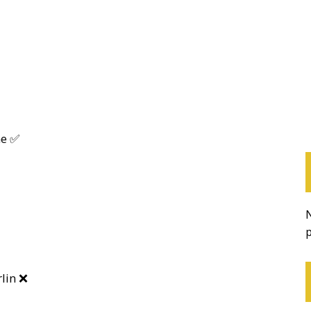
ne ✅
N
p
rlin ❌