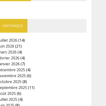
HISTORIQUE
uillet 2026
(14)
uin 2026
(21)
mars 2026
(4)
évrier 2026
(4)
anvier 2026
(7)
décembre 2025
(4)
novembre 2025
(6)
octobre 2025
(8)
septembre 2025
(11)
août 2025
(6)
uillet 2025
(4)
uin 2025
(8)