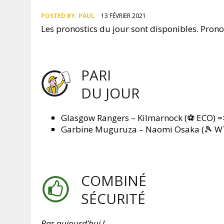
POSTED BY:
PAUL
13 FÉVRIER 2021
Les pronostics du jour sont disponibles. Prono
PARI
DU JOUR
Glasgow Rangers – Kilmarnock (⚽ ECO) =>
Garbine Muguruza – Naomi Osaka (🎾 WT
COMBINÉ
SÉCURITÉ
Pas aujourd’hui !