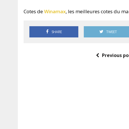
Cotes de
Winamax
, les meilleures cotes du ma
SHARE
TWEET
Previous po