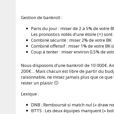
Gestion de bankroll :
Paris du jour : miser de 2 à 5% de votre B
Les pronostics notés d’une étoile (⭐) sont
Combiné sécurité : miser 2% de votre BK
Combiné offensif : miser 1% de votre BK
Coup à tenter : miser environ 0,5% de votr
Nous disposons d’une bankroll de 10 000€. Ai
200€… Mais chacun est libre de partir du budg
raisonnable, ne misez jamais plus que ce que v
rester un plaisir 🙂
Lexique :
DNB : Remboursé si match nul (« draw no 
BTTS : Les deux équipes marquent (« both