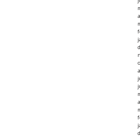
j
a
f
j
j
j
a
f
j