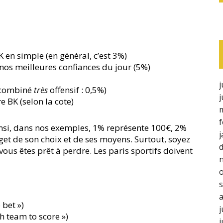
K en simple (en général, c’est 3%)
 nos meilleures confiances du jour (5%)
j
 (combiné
très
offensif : 0,5%)
j
e BK (selon la cote)
f
nsi, dans nos exemples, 1% représente 100€, 2%
j
et de son choix et de ses moyens. Surtout, soyez
ous êtes prêt à perdre. Les paris sportifs doivent
bet »)
j
 team to score »)
j