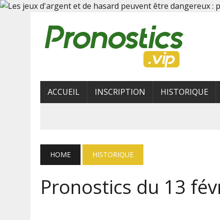
ACCUEIL
INSCRIPTION
HISTORIQUE
HOME
HISTORIQUE
Pronostics du 13 fév