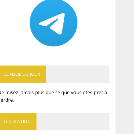
CONSEIL DU JOUR
e misez jamais plus que ce que vous êtes prêt à
erdre.
LÉGISLATION