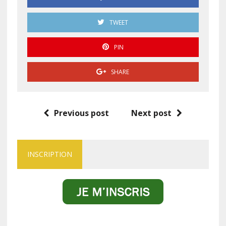
TWEET
PIN
SHARE
Previous post
Next post
INSCRIPTION