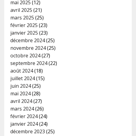
mai 2025
(12)
avril 2025
(21)
mars 2025
(25)
février 2025
(23)
janvier 2025
(23)
décembre 2024
(25)
novembre 2024
(25)
octobre 2024
(27)
septembre 2024
(22)
août 2024
(18)
juillet 2024
(15)
juin 2024
(25)
mai 2024
(28)
avril 2024
(27)
mars 2024
(26)
février 2024
(24)
janvier 2024
(24)
décembre 2023
(25)