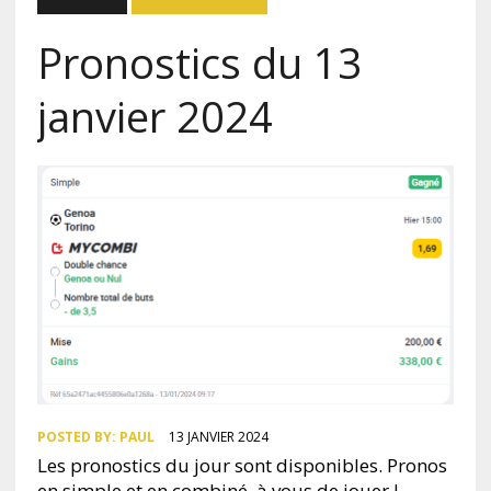
Pronostics du 13
janvier 2024
POSTED BY:
PAUL
13 JANVIER 2024
Les pronostics du jour sont disponibles. Pronos
en simple et en combiné, à vous de jouer !