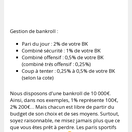
Gestion de bankroll :
Pari du jour : 2% de votre BK
Combiné sécurité : 1% de votre BK
Combiné offensif : 0,5% de votre BK
(combiné
très
offensif : 0,25%)
Coup à tenter : 0,25% à 0,5% de votre BK
(selon la cote)
Nous disposons d’une bankroll de 10 000€.
Ainsi, dans nos exemples, 1% représente 100€,
2% 200€… Mais chacun est libre de partir du
budget de son choix et de ses moyens. Surtout,
soyez raisonnable, ne misez jamais plus que ce
que vous êtes prêt à perdre. Les paris sportifs