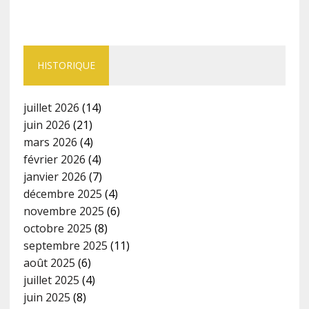
HISTORIQUE
juillet 2026
(14)
juin 2026
(21)
mars 2026
(4)
février 2026
(4)
janvier 2026
(7)
décembre 2025
(4)
novembre 2025
(6)
octobre 2025
(8)
septembre 2025
(11)
août 2025
(6)
juillet 2025
(4)
juin 2025
(8)