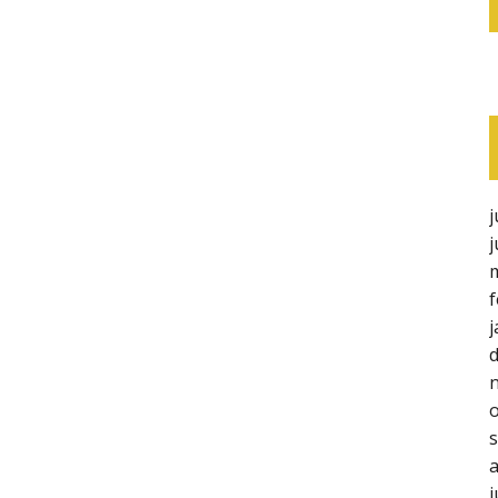
j
j
f
j
j