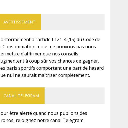
AVERTISSEMENT
onformément à l’article L121-4 (15) du Code de
la Consommation, nous ne pouvons pas nous
ermettre d’affirmer que nos conseils
augmentent à coup sûr vos chances de gagner.
Les paris sportifs comportent une part de hasard
ue nul ne saurait maîtriser complètement.
CANAL TELEGRAM
Pour être alerté quand nous publions des
pronos, rejoignez notre canal Telegram