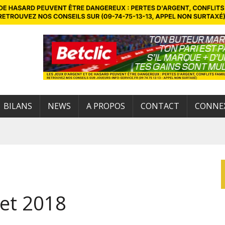
BILANS
NEWS
A PROPOS
CONTACT
CONNE
let 2018