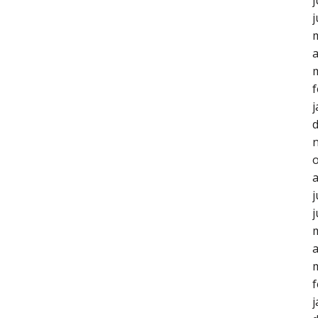
j
a
f
j
j
j
a
f
j