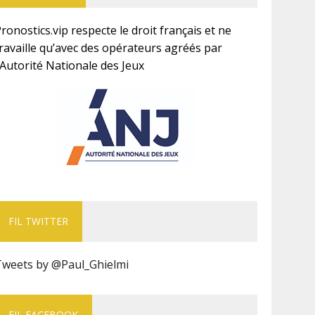
ronostics.vip respecte le droit français et ne
ravaille qu’avec des opérateurs agréés par
’Autorité Nationale des Jeux
FIL TWITTER
Tweets by @Paul_Ghielmi
FIL FACEBOOK