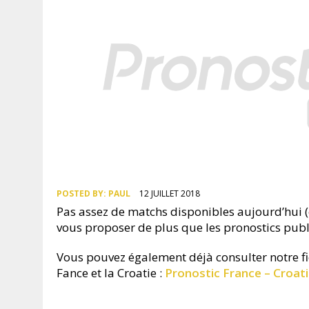
POSTED BY:
PAUL
12 JUILLET 2018
Pas assez de matchs disponibles aujourd’hui (
vous proposer de plus que les pronostics publ
Vous pouvez également déjà consulter notre fi
Fance et la Croatie :
Pronostic France – Croat