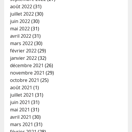
août 2022
(31)
juillet 2022
(30)
juin 2022
(30)
mai 2022
(31)
avril 2022
(31)
mars 2022
(30)
février 2022
(29)
janvier 2022
(32)
décembre 2021
(26)
novembre 2021
(29)
octobre 2021
(25)
août 2021
(1)
juillet 2021
(31)
juin 2021
(31)
mai 2021
(31)
avril 2021
(30)
mars 2021
(31)
février 2021
(28)