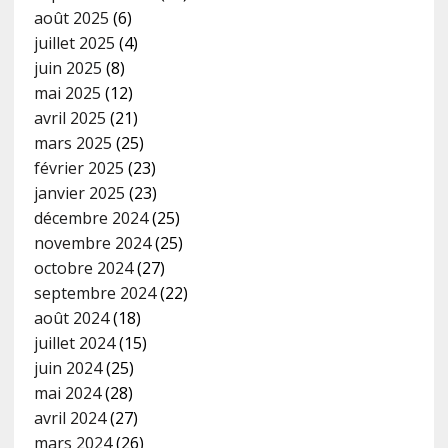
août 2025
(6)
juillet 2025
(4)
juin 2025
(8)
mai 2025
(12)
avril 2025
(21)
mars 2025
(25)
février 2025
(23)
janvier 2025
(23)
décembre 2024
(25)
novembre 2024
(25)
octobre 2024
(27)
septembre 2024
(22)
août 2024
(18)
juillet 2024
(15)
juin 2024
(25)
mai 2024
(28)
avril 2024
(27)
mars 2024
(26)