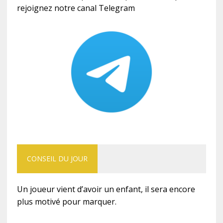
rejoignez notre canal Telegram
CONSEIL DU JOUR
Un joueur vient d’avoir un enfant, il sera encore
plus motivé pour marquer.