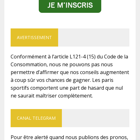
AVERTISSEMENT
Conformément à l’article L121-4 (15) du Code de la
Consommation, nous ne pouvons pas nous
permettre d’affirmer que nos conseils augmentent
à coup sûr vos chances de gagner. Les paris
sportifs comportent une part de hasard que nul
ne saurait maîtriser complètement.
CANAL TELEGRAM
Pour être alerté quand nous publions des pronos,