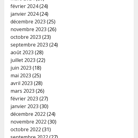
février 2024
(24)
janvier 2024
(24)
décembre 2023
(25)
novembre 2023
(26)
octobre 2023
(23)
septembre 2023
(24)
août 2023
(28)
juillet 2023
(22)
juin 2023
(18)
mai 2023
(25)
avril 2023
(28)
mars 2023
(26)
février 2023
(27)
janvier 2023
(30)
décembre 2022
(24)
novembre 2022
(30)
octobre 2022
(31)
septembre 2022
(27)