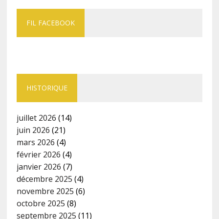
FIL FACEBOOK
HISTORIQUE
juillet 2026
(14)
juin 2026
(21)
mars 2026
(4)
février 2026
(4)
janvier 2026
(7)
décembre 2025
(4)
novembre 2025
(6)
octobre 2025
(8)
septembre 2025
(11)