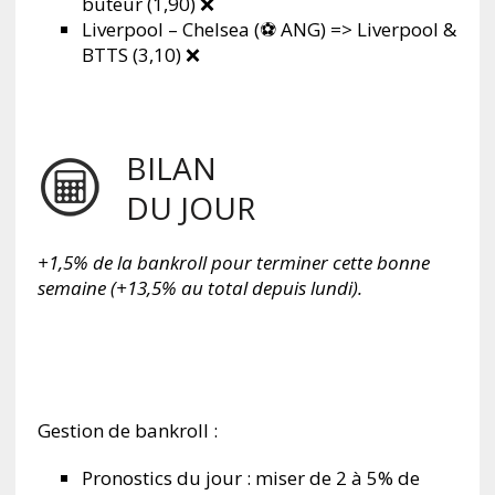
buteur (1,90) ❌
Liverpool – Chelsea (⚽ ANG) => Liverpool &
BTTS (3,10) ❌
BILAN
DU JOUR
+1,5% de la bankroll pour terminer cette bonne
semaine (+13,5% au total depuis lundi).
Gestion de bankroll :
Pronostics du jour : miser de 2 à 5% de