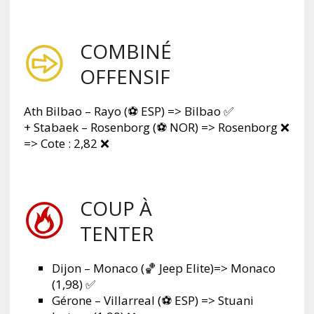
COMBINÉ
OFFENSIF
Ath Bilbao – Rayo (⚽ ESP) => Bilbao ✅
+ Stabaek – Rosenborg (⚽ NOR) => Rosenborg ❌
=> Cote : 2,82 ❌
COUP À
TENTER
Dijon – Monaco (🏀 Jeep Elite)=> Monaco
(1,98) ✅
Gérone – Villarreal (⚽ ESP) => Stuani