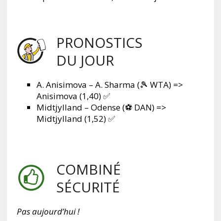
PRONOSTICS
DU JOUR
A. Anisimova – A. Sharma (🎾 WTA) =>
Anisimova (1,40) ✅
Midtjylland – Odense (⚽ DAN) =>
Midtjylland (1,52) ✅
COMBINÉ
SÉCURITÉ
Pas aujourd’hui !