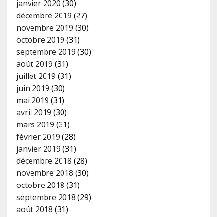
janvier 2020
(30)
décembre 2019
(27)
novembre 2019
(30)
octobre 2019
(31)
septembre 2019
(30)
août 2019
(31)
juillet 2019
(31)
juin 2019
(30)
mai 2019
(31)
avril 2019
(30)
mars 2019
(31)
février 2019
(28)
janvier 2019
(31)
décembre 2018
(28)
novembre 2018
(30)
octobre 2018
(31)
septembre 2018
(29)
août 2018
(31)