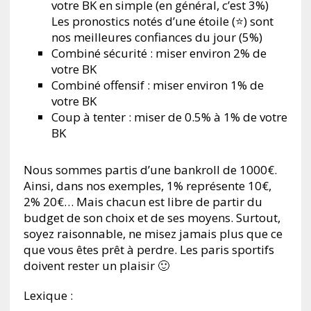
votre BK en simple (en général, c’est 3%)
Les pronostics notés d’une étoile (⭐) sont
nos meilleures confiances du jour (5%)
Combiné sécurité : miser environ 2% de
votre BK
Combiné offensif : miser environ 1% de
votre BK
Coup à tenter : miser de 0.5% à 1% de votre
BK
Nous sommes partis d’une bankroll de 1000€.
Ainsi, dans nos exemples, 1% représente 10€,
2% 20€… Mais chacun est libre de partir du
budget de son choix et de ses moyens. Surtout,
soyez raisonnable, ne misez jamais plus que ce
que vous êtes prêt à perdre. Les paris sportifs
doivent rester un plaisir 🙂
Lexique :