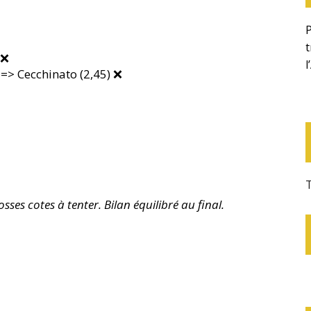
P
t
 ❌
l
 => Cecchinato (2,45) ❌
sses cotes à tenter. Bilan équilibré au final.