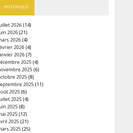
HISTORIQUE
uillet 2026
(14)
uin 2026
(21)
mars 2026
(4)
évrier 2026
(4)
anvier 2026
(7)
décembre 2025
(4)
novembre 2025
(6)
octobre 2025
(8)
septembre 2025
(11)
août 2025
(6)
uillet 2025
(4)
uin 2025
(8)
mai 2025
(12)
vril 2025
(21)
mars 2025
(25)