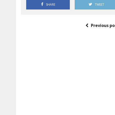
SHARE
TWEET
Previous po