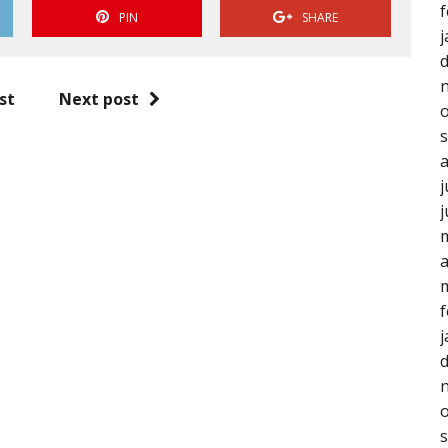
f
PIN
SHARE
j
st
Next post
j
j
a
f
j