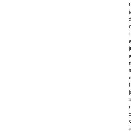
f
j
j
j
a
f
j