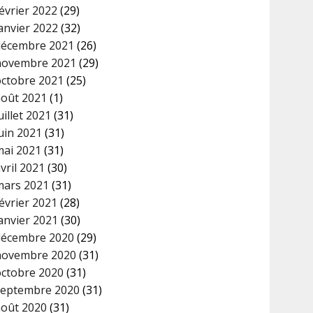
évrier 2022
(29)
anvier 2022
(32)
décembre 2021
(26)
novembre 2021
(29)
octobre 2021
(25)
août 2021
(1)
uillet 2021
(31)
uin 2021
(31)
mai 2021
(31)
vril 2021
(30)
mars 2021
(31)
évrier 2021
(28)
anvier 2021
(30)
décembre 2020
(29)
novembre 2020
(31)
octobre 2020
(31)
septembre 2020
(31)
août 2020
(31)