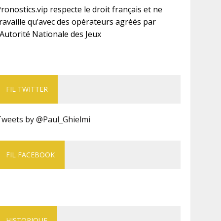
ronostics.vip respecte le droit français et ne
ravaille qu’avec des opérateurs agréés par
’Autorité Nationale des Jeux
FIL TWITTER
Tweets by @Paul_Ghielmi
FIL FACEBOOK
HISTORIQUE