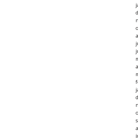
j
j
j
a
f
j
j