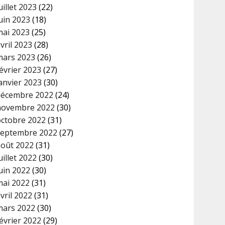
uillet 2023
(22)
uin 2023
(18)
mai 2023
(25)
vril 2023
(28)
mars 2023
(26)
évrier 2023
(27)
anvier 2023
(30)
décembre 2022
(24)
novembre 2022
(30)
octobre 2022
(31)
septembre 2022
(27)
août 2022
(31)
uillet 2022
(30)
uin 2022
(30)
mai 2022
(31)
vril 2022
(31)
mars 2022
(30)
évrier 2022
(29)