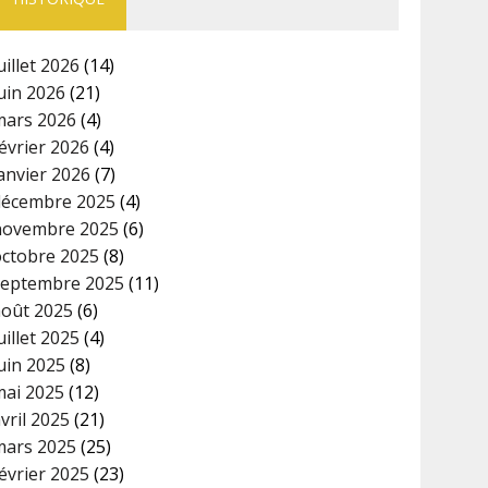
uillet 2026
(14)
uin 2026
(21)
mars 2026
(4)
évrier 2026
(4)
anvier 2026
(7)
décembre 2025
(4)
novembre 2025
(6)
octobre 2025
(8)
septembre 2025
(11)
août 2025
(6)
uillet 2025
(4)
uin 2025
(8)
mai 2025
(12)
vril 2025
(21)
mars 2025
(25)
évrier 2025
(23)