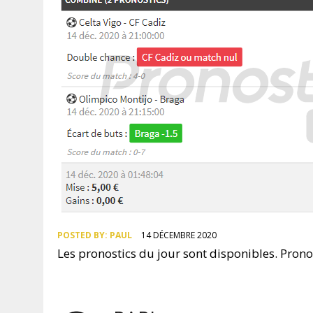
POSTED BY:
PAUL
14 DÉCEMBRE 2020
Les pronostics du jour sont disponibles. Prono