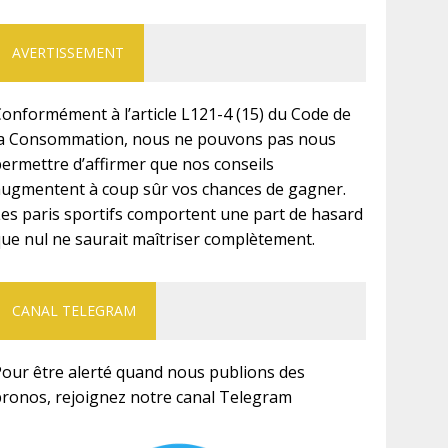
AVERTISSEMENT
onformément à l’article L121-4 (15) du Code de
la Consommation, nous ne pouvons pas nous
ermettre d’affirmer que nos conseils
augmentent à coup sûr vos chances de gagner.
Les paris sportifs comportent une part de hasard
ue nul ne saurait maîtriser complètement.
CANAL TELEGRAM
Pour être alerté quand nous publions des
pronos, rejoignez notre canal Telegram