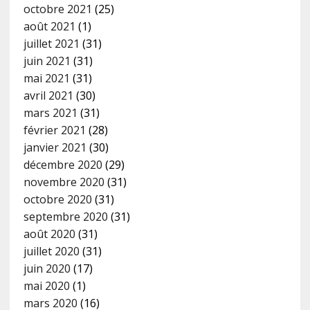
octobre 2021
(25)
août 2021
(1)
juillet 2021
(31)
juin 2021
(31)
mai 2021
(31)
avril 2021
(30)
mars 2021
(31)
février 2021
(28)
janvier 2021
(30)
décembre 2020
(29)
novembre 2020
(31)
octobre 2020
(31)
septembre 2020
(31)
août 2020
(31)
juillet 2020
(31)
juin 2020
(17)
mai 2020
(1)
mars 2020
(16)