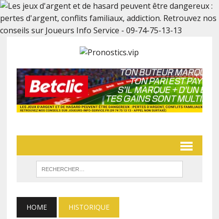
HOME
HISTORIQUE