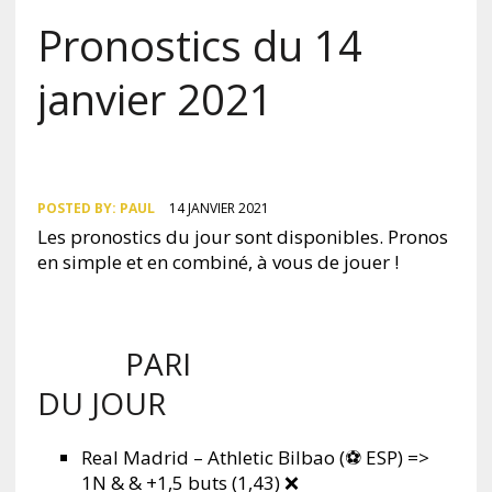
Pronostics du 14
janvier 2021
POSTED BY:
PAUL
14 JANVIER 2021
Les pronostics du jour sont disponibles. Pronos
en simple et en combiné, à vous de jouer !
PARI
DU JOUR
Real Madrid – Athletic Bilbao (⚽ ESP) =>
1N & & +1,5 buts (1,43) ❌