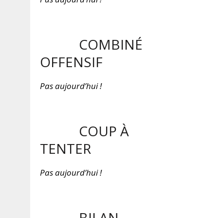
COMBINÉ
OFFENSIF
Pas aujourd’hui !
COUP À
TENTER
Pas aujourd’hui !
BILAN