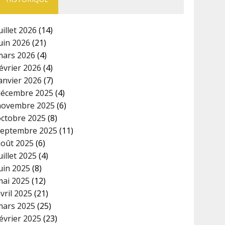
uillet 2026
(14)
uin 2026
(21)
mars 2026
(4)
évrier 2026
(4)
anvier 2026
(7)
décembre 2025
(4)
novembre 2025
(6)
octobre 2025
(8)
septembre 2025
(11)
août 2025
(6)
uillet 2025
(4)
uin 2025
(8)
mai 2025
(12)
vril 2025
(21)
mars 2025
(25)
évrier 2025
(23)