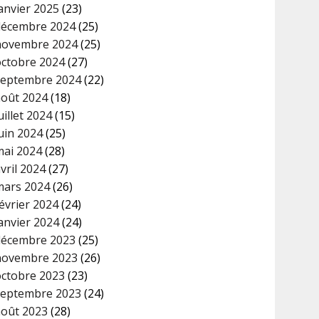
anvier 2025
(23)
décembre 2024
(25)
novembre 2024
(25)
octobre 2024
(27)
septembre 2024
(22)
août 2024
(18)
uillet 2024
(15)
uin 2024
(25)
mai 2024
(28)
vril 2024
(27)
mars 2024
(26)
évrier 2024
(24)
anvier 2024
(24)
décembre 2023
(25)
novembre 2023
(26)
octobre 2023
(23)
septembre 2023
(24)
août 2023
(28)