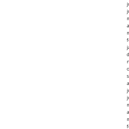
j
j
a
f
j
j
j
a
f