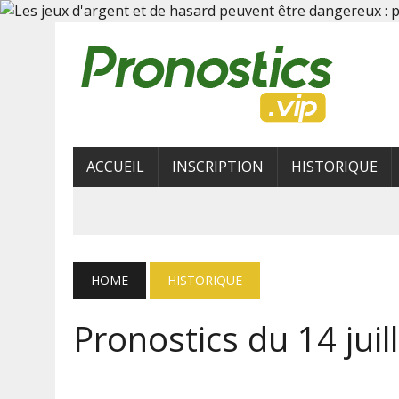
ACCUEIL
INSCRIPTION
HISTORIQUE
HOME
HISTORIQUE
Pronostics du 14 juil