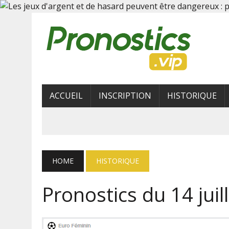
ACCUEIL
INSCRIPTION
HISTORIQUE
HOME
HISTORIQUE
Pronostics du 14 juil