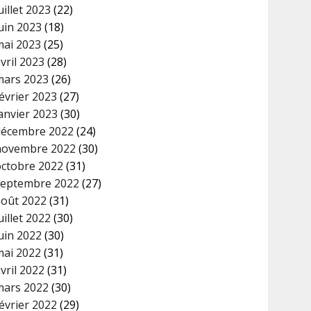
uillet 2023
(22)
uin 2023
(18)
mai 2023
(25)
vril 2023
(28)
mars 2023
(26)
évrier 2023
(27)
anvier 2023
(30)
décembre 2022
(24)
novembre 2022
(30)
octobre 2022
(31)
septembre 2022
(27)
août 2022
(31)
uillet 2022
(30)
uin 2022
(30)
mai 2022
(31)
vril 2022
(31)
mars 2022
(30)
évrier 2022
(29)