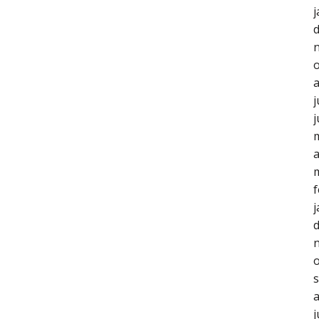
j
j
j
a
f
j
j