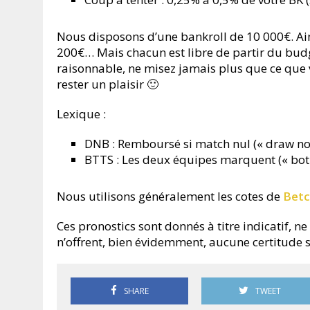
Nous disposons d’une bankroll de 10 000€. Ai
200€… Mais chacun est libre de partir du budg
raisonnable, ne misez jamais plus que ce que v
rester un plaisir 🙂
Lexique :
DNB : Remboursé si match nul (« draw no 
BTTS : Les deux équipes marquent (« both
Nous utilisons généralement les cotes de
Betc
Ces pronostics sont donnés à titre indicatif, ne
n’offrent, bien évidemment, aucune certitude 
SHARE
TWEET