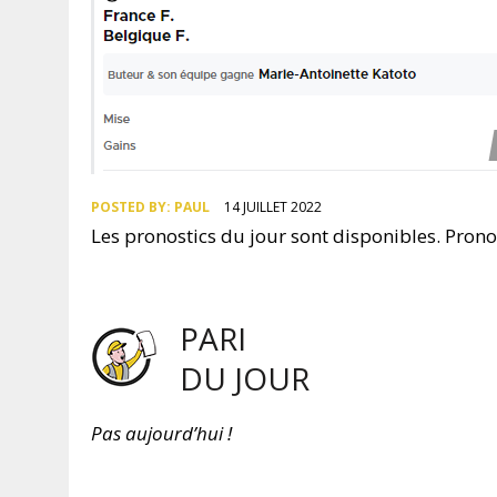
POSTED BY:
PAUL
14 JUILLET 2022
Les pronostics du jour sont disponibles. Prono
PARI
DU JOUR
Pas aujourd’hui !