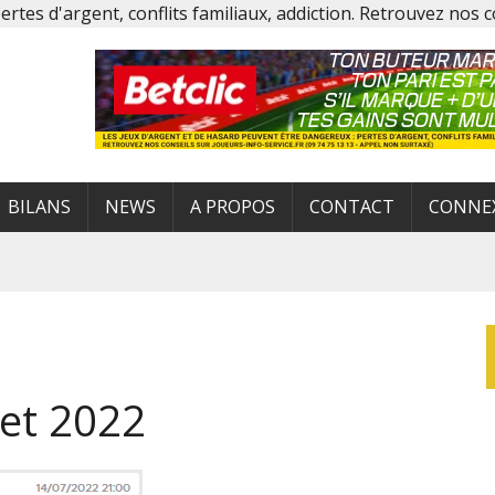
BILANS
NEWS
A PROPOS
CONTACT
CONNE
let 2022