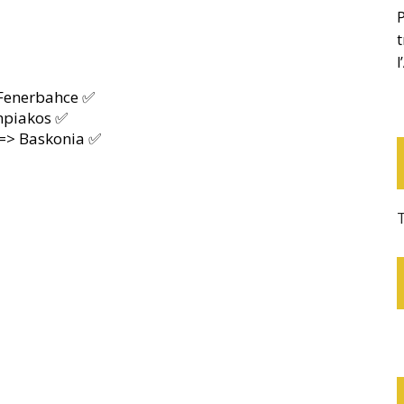
P
t
l
 Fenerbahce ✅
mpiakos ✅
 => Baskonia ✅