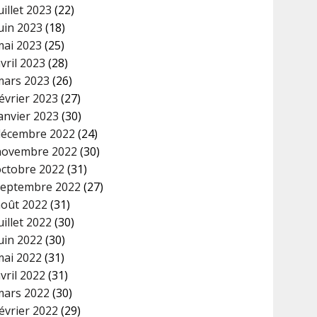
uillet 2023
(22)
uin 2023
(18)
mai 2023
(25)
vril 2023
(28)
mars 2023
(26)
évrier 2023
(27)
anvier 2023
(30)
décembre 2022
(24)
novembre 2022
(30)
octobre 2022
(31)
septembre 2022
(27)
août 2022
(31)
uillet 2022
(30)
uin 2022
(30)
mai 2022
(31)
vril 2022
(31)
mars 2022
(30)
évrier 2022
(29)