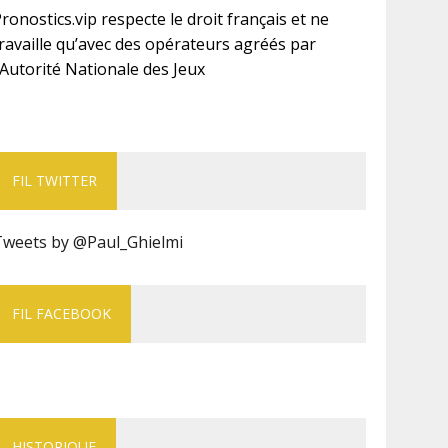
ronostics.vip respecte le droit français et ne
ravaille qu’avec des opérateurs agréés par
’Autorité Nationale des Jeux
FIL TWITTER
Tweets by @Paul_Ghielmi
FIL FACEBOOK
HISTORIQUE