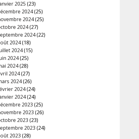
anvier 2025
(23)
décembre 2024
(25)
novembre 2024
(25)
octobre 2024
(27)
septembre 2024
(22)
août 2024
(18)
uillet 2024
(15)
uin 2024
(25)
mai 2024
(28)
vril 2024
(27)
mars 2024
(26)
évrier 2024
(24)
anvier 2024
(24)
décembre 2023
(25)
novembre 2023
(26)
octobre 2023
(23)
septembre 2023
(24)
août 2023
(28)