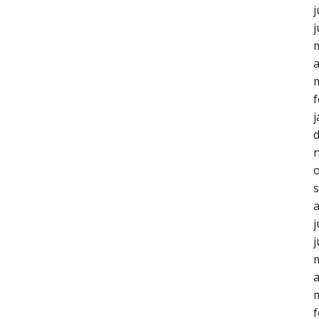
j
j
a
f
j
j
j
a
f