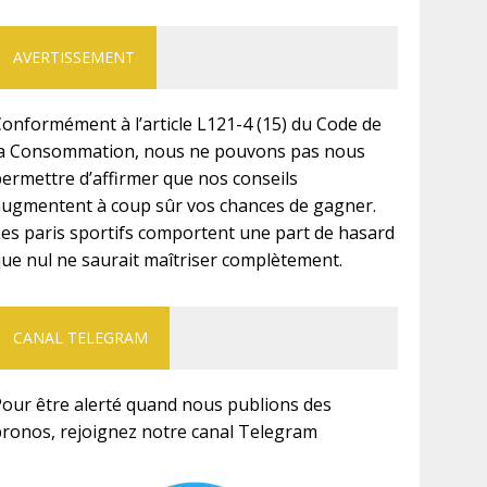
AVERTISSEMENT
onformément à l’article L121-4 (15) du Code de
la Consommation, nous ne pouvons pas nous
ermettre d’affirmer que nos conseils
augmentent à coup sûr vos chances de gagner.
Les paris sportifs comportent une part de hasard
ue nul ne saurait maîtriser complètement.
CANAL TELEGRAM
Pour être alerté quand nous publions des
pronos, rejoignez notre canal Telegram