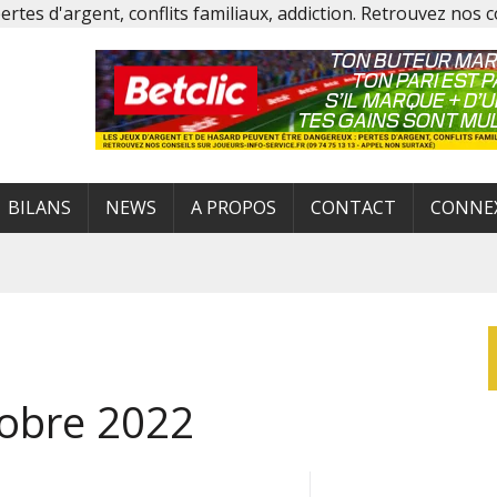
BILANS
NEWS
A PROPOS
CONTACT
CONNE
tobre 2022