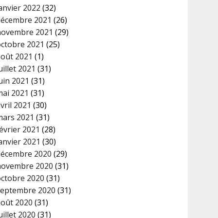
anvier 2022
(32)
décembre 2021
(26)
novembre 2021
(29)
octobre 2021
(25)
août 2021
(1)
uillet 2021
(31)
uin 2021
(31)
mai 2021
(31)
vril 2021
(30)
mars 2021
(31)
évrier 2021
(28)
anvier 2021
(30)
décembre 2020
(29)
novembre 2020
(31)
octobre 2020
(31)
septembre 2020
(31)
août 2020
(31)
uillet 2020
(31)