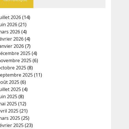
uillet 2026
(14)
uin 2026
(21)
mars 2026
(4)
évrier 2026
(4)
anvier 2026
(7)
décembre 2025
(4)
novembre 2025
(6)
octobre 2025
(8)
septembre 2025
(11)
août 2025
(6)
uillet 2025
(4)
uin 2025
(8)
mai 2025
(12)
vril 2025
(21)
mars 2025
(25)
évrier 2025
(23)