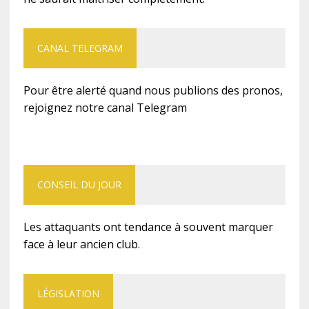
CANAL TELEGRAM
Pour être alerté quand nous publions des pronos,
rejoignez notre canal Telegram
CONSEIL DU JOUR
Les attaquants ont tendance à souvent marquer
face à leur ancien club.
LÉGISLATION