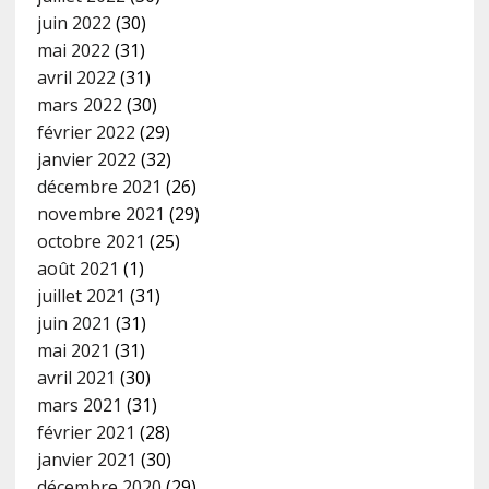
juin 2022
(30)
mai 2022
(31)
avril 2022
(31)
mars 2022
(30)
février 2022
(29)
janvier 2022
(32)
décembre 2021
(26)
novembre 2021
(29)
octobre 2021
(25)
août 2021
(1)
juillet 2021
(31)
juin 2021
(31)
mai 2021
(31)
avril 2021
(30)
mars 2021
(31)
février 2021
(28)
janvier 2021
(30)
décembre 2020
(29)