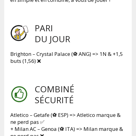
PARI
DU JOUR
Brighton – Crystal Palace (⚽ ANG) => 1N & +1,5
buts (1,56) ❌
COMBINÉ
SÉCURITÉ
Atletico – Getafe (⚽ ESP) => Atletico marque &
ne perd pas ✅
+ Milan AC – Genoa (⚽ ITA) => Milan marque &
ne perd pas ❌