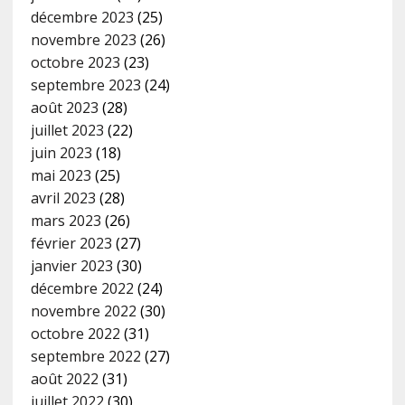
décembre 2023
(25)
novembre 2023
(26)
octobre 2023
(23)
septembre 2023
(24)
août 2023
(28)
juillet 2023
(22)
juin 2023
(18)
mai 2023
(25)
avril 2023
(28)
mars 2023
(26)
février 2023
(27)
janvier 2023
(30)
décembre 2022
(24)
novembre 2022
(30)
octobre 2022
(31)
septembre 2022
(27)
août 2022
(31)
juillet 2022
(30)