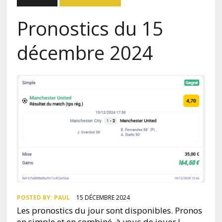
Pronostics du 15
décembre 2024
POSTED BY:
PAUL
15 DÉCEMBRE 2024
Les pronostics du jour sont disponibles. Pronos
en simple et en combiné, à vous de jouer !