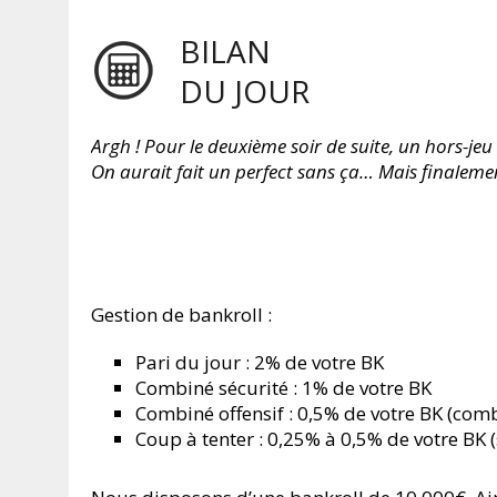
BILAN
DU JOUR
Argh ! Pour le deuxième soir de suite, un hors-jeu
On aurait fait un perfect sans ça… Mais finaleme
Gestion de bankroll :
Pari du jour : 2% de votre BK
Combiné sécurité : 1% de votre BK
Combiné offensif : 0,5% de votre BK (co
Coup à tenter : 0,25% à 0,5% de votre BK (