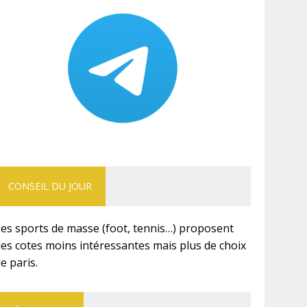
CONSEIL DU JOUR
Les sports de masse (foot, tennis…) proposent
es cotes moins intéressantes mais plus de choix
e paris.