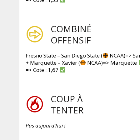
COMBINÉ
OFFENSIF
Fresno State – San Diego State (
NCAA)=> San
+ Marquette – Xavier (
NCAA)=> Marquette
=> Cote : 1,67
COUP À
TENTER
Pas aujourd’hui !