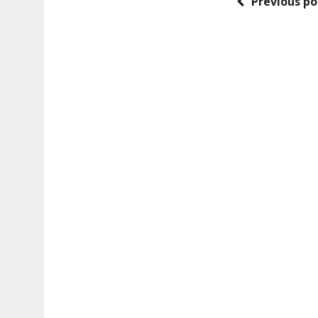
Previous po