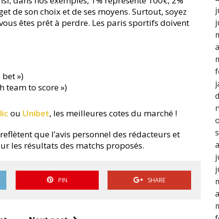
nsi, dans nos exemples, 1% représente 100€, 2%
j
et de son choix et de ses moyens. Surtout, soyez
j
ous êtes prêt à perdre. Les paris sportifs doivent
a
f
bet »)
j
 team to score »)
lic
ou
Unibet
, les meilleures cotes du marché !
 reflètent que l’avis personnel des rédacteurs et
sur les résultats des matchs proposés.
j
j
PIN
SHARE
a
f