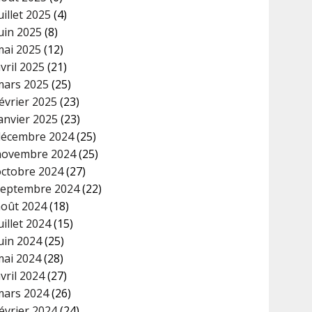
uillet 2025
(4)
uin 2025
(8)
mai 2025
(12)
vril 2025
(21)
mars 2025
(25)
évrier 2025
(23)
anvier 2025
(23)
décembre 2024
(25)
novembre 2024
(25)
octobre 2024
(27)
septembre 2024
(22)
août 2024
(18)
uillet 2024
(15)
uin 2024
(25)
mai 2024
(28)
vril 2024
(27)
mars 2024
(26)
évrier 2024
(24)