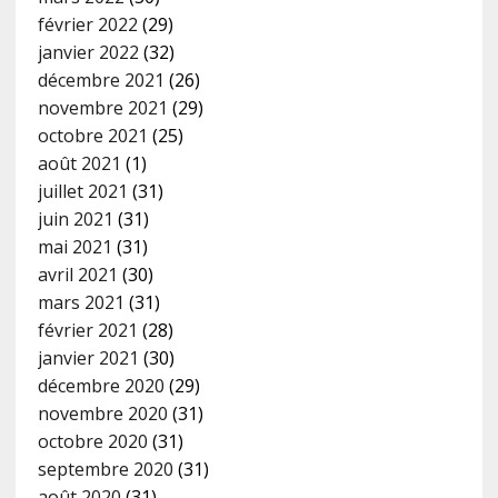
février 2022
(29)
janvier 2022
(32)
décembre 2021
(26)
novembre 2021
(29)
octobre 2021
(25)
août 2021
(1)
juillet 2021
(31)
juin 2021
(31)
mai 2021
(31)
avril 2021
(30)
mars 2021
(31)
février 2021
(28)
janvier 2021
(30)
décembre 2020
(29)
novembre 2020
(31)
octobre 2020
(31)
septembre 2020
(31)
août 2020
(31)