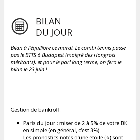
BILAN
DU JOUR
Bilan à l’équilibre ce mardi. Le combi tennis passe,
pas le BTTS à Budapest (malgré des Hongrois
méritants), et pour le pari long terme, on fera le
bilan le 23 juin !
Gestion de bankroll :
Paris du jour : miser de 2 à 5% de votre BK
en simple (en général, c’est 3%)
Les pronostics notés d’une étoile (⭐) sont