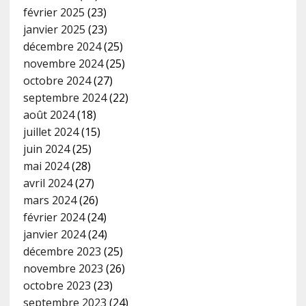
février 2025
(23)
janvier 2025
(23)
décembre 2024
(25)
novembre 2024
(25)
octobre 2024
(27)
septembre 2024
(22)
août 2024
(18)
juillet 2024
(15)
juin 2024
(25)
mai 2024
(28)
avril 2024
(27)
mars 2024
(26)
février 2024
(24)
janvier 2024
(24)
décembre 2023
(25)
novembre 2023
(26)
octobre 2023
(23)
septembre 2023
(24)