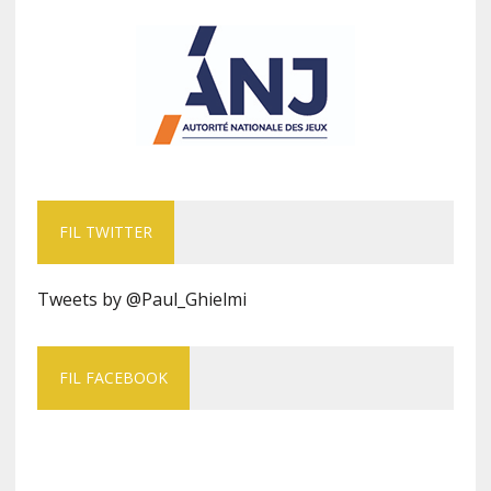
FIL TWITTER
Tweets by @Paul_Ghielmi
FIL FACEBOOK