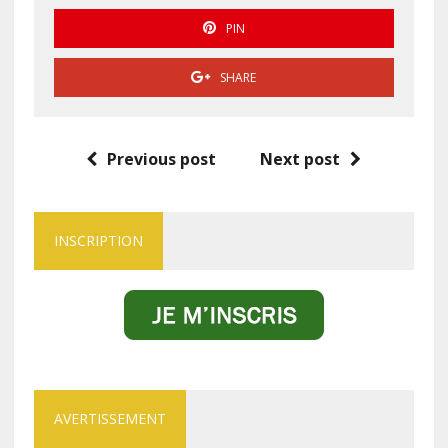
PIN
SHARE
Previous post
Next post
INSCRIPTION
AVERTISSEMENT