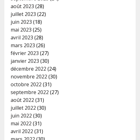
août 2023
(28)
juillet 2023
(22)
juin 2023
(18)
mai 2023
(25)
avril 2023
(28)
mars 2023
(26)
février 2023
(27)
janvier 2023
(30)
décembre 2022
(24)
novembre 2022
(30)
octobre 2022
(31)
septembre 2022
(27)
août 2022
(31)
juillet 2022
(30)
juin 2022
(30)
mai 2022
(31)
avril 2022
(31)
mars 2022
(30)