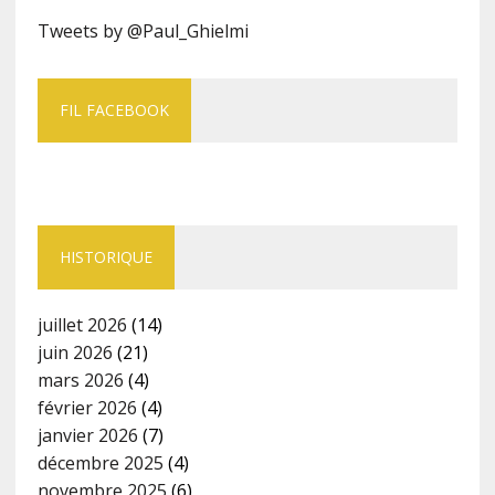
Tweets by @Paul_Ghielmi
FIL FACEBOOK
HISTORIQUE
juillet 2026
(14)
juin 2026
(21)
mars 2026
(4)
février 2026
(4)
janvier 2026
(7)
décembre 2025
(4)
novembre 2025
(6)