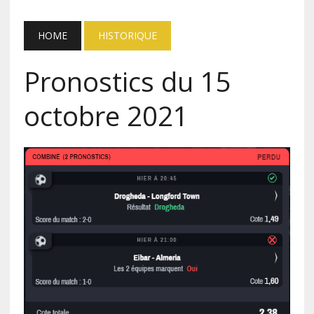
HOME
HISTORIQUE
Pronostics du 15
octobre 2021