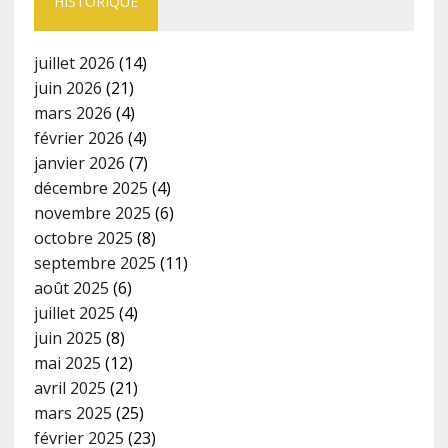
HISTORIQUE
juillet 2026
(14)
juin 2026
(21)
mars 2026
(4)
février 2026
(4)
janvier 2026
(7)
décembre 2025
(4)
novembre 2025
(6)
octobre 2025
(8)
septembre 2025
(11)
août 2025
(6)
juillet 2025
(4)
juin 2025
(8)
mai 2025
(12)
avril 2025
(21)
mars 2025
(25)
février 2025
(23)