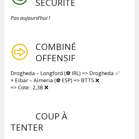
SÉCURITÉ
Pas aujourd’hui !
COMBINÉ
OFFENSIF
Drogheda – Longford (⚽ IRL) => Drogheda ✅
+ Eibar – Almeria (⚽ ESP) => BTTS ❌
=> Cote : 2,38 ❌
COUP À
TENTER