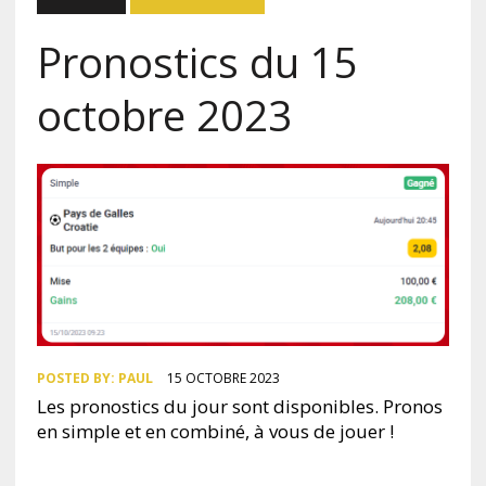
Pronostics du 15
octobre 2023
POSTED BY:
PAUL
15 OCTOBRE 2023
Les pronostics du jour sont disponibles. Pronos
en simple et en combiné, à vous de jouer !