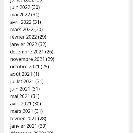
juin 2022
(30)
mai 2022
(31)
avril 2022
(31)
mars 2022
(30)
février 2022
(29)
janvier 2022
(32)
décembre 2021
(26)
novembre 2021
(29)
octobre 2021
(25)
août 2021
(1)
juillet 2021
(31)
juin 2021
(31)
mai 2021
(31)
avril 2021
(30)
mars 2021
(31)
février 2021
(28)
janvier 2021
(30)