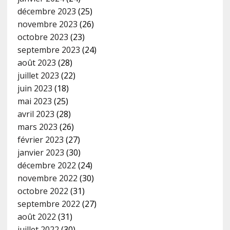
décembre 2023
(25)
novembre 2023
(26)
octobre 2023
(23)
septembre 2023
(24)
août 2023
(28)
juillet 2023
(22)
juin 2023
(18)
mai 2023
(25)
avril 2023
(28)
mars 2023
(26)
février 2023
(27)
janvier 2023
(30)
décembre 2022
(24)
novembre 2022
(30)
octobre 2022
(31)
septembre 2022
(27)
août 2022
(31)
juillet 2022
(30)