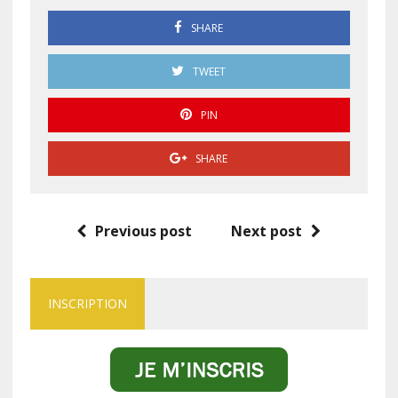
SHARE
TWEET
PIN
SHARE
Previous post
Next post
INSCRIPTION