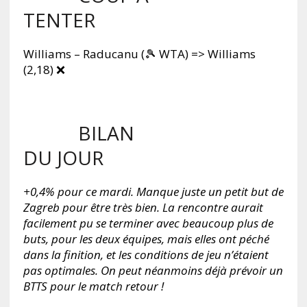
TENTER
Williams – Raducanu (🎾 WTA) => Williams
(2,18) ❌
BILAN
DU JOUR
+0,4% pour ce mardi. Manque juste un petit but de
Zagreb pour être très bien. La rencontre aurait
facilement pu se terminer avec beaucoup plus de
buts, pour les deux équipes, mais elles ont péché
dans la finition, et les conditions de jeu n’étaient
pas optimales. On peut néanmoins déjà prévoir un
BTTS pour le match retour !