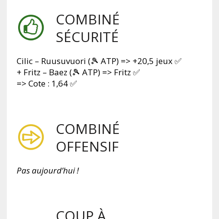
COMBINÉ
SÉCURITÉ
Cilic – Ruusuvuori (🎾 ATP) => +20,5 jeux ✅
+ Fritz – Baez (🎾 ATP) => Fritz ✅
=> Cote : 1,64 ✅
COMBINÉ
OFFENSIF
Pas aujourd’hui !
COUP À