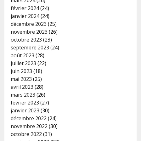
mars 2024
(26)
février 2024
(24)
janvier 2024
(24)
décembre 2023
(25)
novembre 2023
(26)
octobre 2023
(23)
septembre 2023
(24)
août 2023
(28)
juillet 2023
(22)
juin 2023
(18)
mai 2023
(25)
avril 2023
(28)
mars 2023
(26)
février 2023
(27)
janvier 2023
(30)
décembre 2022
(24)
novembre 2022
(30)
octobre 2022
(31)