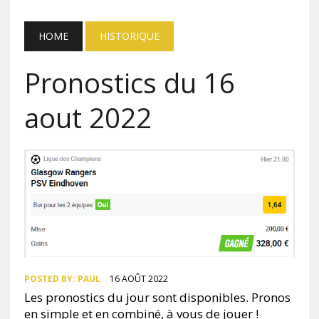
HOME
HISTORIQUE
Pronostics du 16
aout 2022
POSTED BY:
PAUL
16 AOÛT 2022
Les pronostics du jour sont disponibles. Pronos
en simple et en combiné, à vous de jouer !