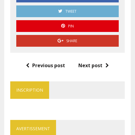
TWEET
PIN
SHARE
Previous post
Next post
INSCRIPTION
AVERTISSEMENT