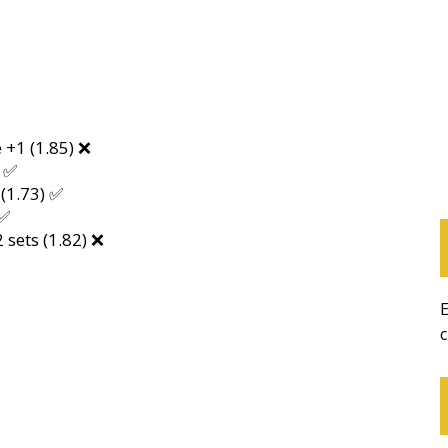
 +1 (1.85) ❌
) ✅
(1.73) ✅
 ✅
 sets (1.82) ❌
E