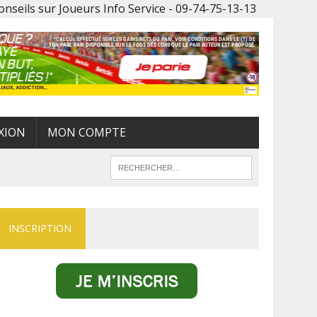
XION
MON COMPTE
INSCRIPTION