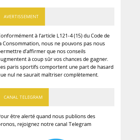
AVERTISSEMENT
onformément à l’article L121-4 (15) du Code de
la Consommation, nous ne pouvons pas nous
ermettre d’affirmer que nos conseils
augmentent à coup sûr vos chances de gagner.
Les paris sportifs comportent une part de hasard
ue nul ne saurait maîtriser complètement.
CANAL TELEGRAM
Pour être alerté quand nous publions des
pronos, rejoignez notre canal Telegram