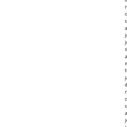
j
j
a
f
j
j