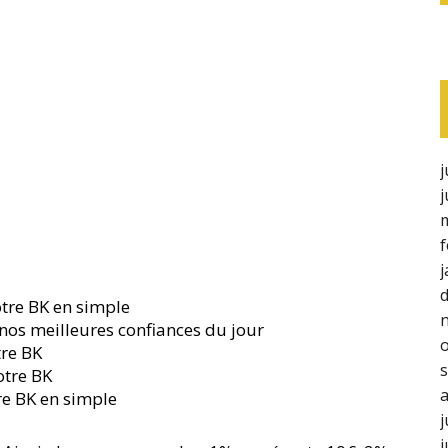
j
j
f
j
otre BK en simple
t nos meilleures confiances du jour
tre BK
otre BK
re BK en simple
j
j